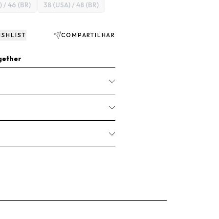
 / 46 (BR)
38 (USA) / 48 (BR)
ISHLIST
COMPARTILHAR
gether