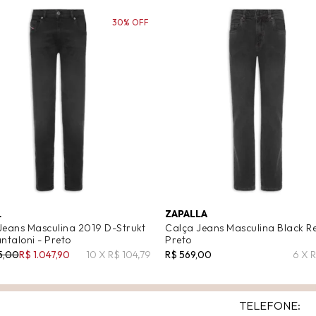
30% OFF
L
ZAPALLA
Jeans Masculina 2019 D-Strukt
Calça Jeans Masculina Black Ret
ntaloni - Preto
Preto
5,00
R$ 1.047,90
10 X R$ 104,79
R$ 569,00
6 X 