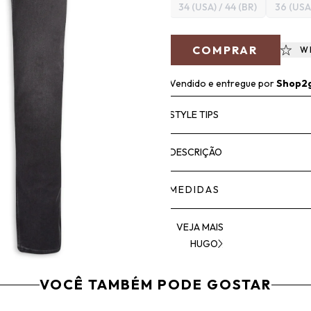
34 (USA) / 44 (BR)
36 (USA)
COMPRAR
W
Vendido e entregue por
Shop2
STYLE TIPS
DESCRIÇÃO
MEDIDAS
VEJA MAIS
HUGO
VOCÊ TAMBÉM PODE GOSTAR