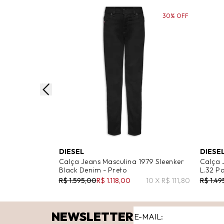
30% OFF
DIESEL
DIESE
Calça Jeans Masculina 1979 Sleenker
Calça 
Black Denim - Preto
L.32 Pa
R$ 1.595,00
R$ 1.118,00
10 X R$ 111,80
R$ 1.49
NEWSLETTER