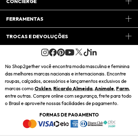
Sobre Nós
CONCIERGE
Conheça o App
Central de Relacionamento
FERRAMENTAS
Conheça o Site
Fretes
Minha Conta
TROCAS E DEVOLUÇÕES
Journal
2Getherclub
Pedido de Presente
Condições Gerais
Novos Designers
Regulamento e Promoções
Wishlist
No Shop2gether você encontra moda masculina e feminina
Troca Fácil
das melhores marcas nacionais e internacionais. Encontre
Saiu na Mídia
Cupons
roupas, calçados, acessórios e lançamentos exclusivos de
Restituição de Pagamento
marcas como
Osklen
,
Ricardo Almeida
,
Animale
,
Farm
,
Sustentabilidade
entre outras. Compre online com segurança, frete para todo
Dúvidas Frequentes
o Brasil e aproveite nossas facilidades de pagamento.
Navegando
Termos e Condições
FORMAS DE PAGAMENTO
Termos e Condições
Política de Privacidade
Trabalhe Conosco