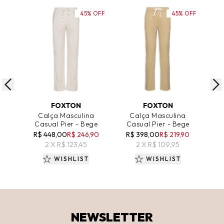
45% OFF
45% OFF
ADICIONAR AO CARRINHO
ADICIONAR AO CARRINHO
A
FOXTON
FOXTON
CA
Calça Masculina
Calça Masculina
Cal
Casual Pier - Bege
Casual Pier - Bege
Fi
R$ 448,00
R$ 246,90
R$ 398,00
R$ 219,90
R
2 X R$ 123,45
2 X R$ 109,95
WISHLIST
WISHLIST
NEWSLETTER