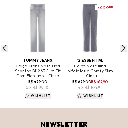
40% OFF
ADICIONAR AO CARRINHO
ADICIONAR AO CARRINHO
A
TOMMY JEANS
'2 ESSENTIAL
Calça Jeans Masculina
Calça Masculina
Scanton DI1263 Slim Fit
Alfaiataria Comfy Slim
Alfa
Com Elastano – Cinza
- Cinza
R$ 499,00
R$ 699,00
R$ 419,90
R$
5 X R$ 99,80
4 X R$ 104,98
WISHLIST
WISHLIST
NEWSLETTER