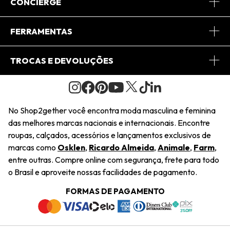
Sobre Nós
CONCIERGE
Conheça o App
Central de Relacionamento
FERRAMENTAS
Conheça o Site
Fretes
Minha Conta
TROCAS E DEVOLUÇÕES
Journal
2Getherclub
Pedido de Presente
Condições Gerais
Novos Designers
Regulamento e Promoções
Wishlist
No Shop2gether você encontra moda masculina e feminina
Troca Fácil
das melhores marcas nacionais e internacionais. Encontre
Saiu na Mídia
Cupons
roupas, calçados, acessórios e lançamentos exclusivos de
Restituição de Pagamento
marcas como
Osklen
,
Ricardo Almeida
,
Animale
,
Farm
,
Sustentabilidade
entre outras. Compre online com segurança, frete para todo
Dúvidas Frequentes
o Brasil e aproveite nossas facilidades de pagamento.
Navegando
Termos e Condições
FORMAS DE PAGAMENTO
Termos e Condições
Política de Privacidade
Trabalhe Conosco