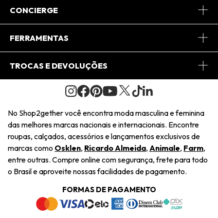
Sobre Nós
CONCIERGE
Conheça o App
Central de Relacionamento
FERRAMENTAS
Conheça o Site
Fretes
Minha Conta
TROCAS E DEVOLUÇÕES
Journal
2Getherclub
Pedido de Presente
Condições Gerais
Novos Designers
Regulamento e Promoções
Wishlist
No Shop2gether você encontra moda masculina e feminina
Troca Fácil
das melhores marcas nacionais e internacionais. Encontre
Saiu na Mídia
Cupons
roupas, calçados, acessórios e lançamentos exclusivos de
Restituição de Pagamento
marcas como
Osklen
,
Ricardo Almeida
,
Animale
,
Farm
,
Sustentabilidade
entre outras. Compre online com segurança, frete para todo
Dúvidas Frequentes
o Brasil e aproveite nossas facilidades de pagamento.
Navegando
Termos e Condições
FORMAS DE PAGAMENTO
Termos e Condições
Política de Privacidade