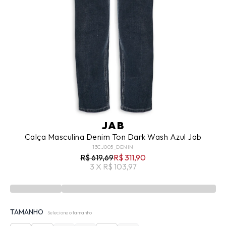
JAB
Calça Masculina Denim Ton Dark Wash Azul Jab
13CJ005_DENIN
R$ 619,69
R$ 311,90
3 X R$ 103,97
TAMANHO
Selecione o tamanho