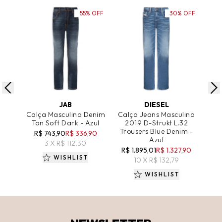
55% OFF
30% OFF
ADICIONAR AO CARRINHO
ADICIONAR AO CARRINHO
A
JAB
DIESEL
Calça Masculina Denim
Calça Jeans Masculina
Cal
Ton Soft Dark - Azul
2019 D-Strukt L.32
Trousers Blue Denim -
R$ 743,90
R$ 336,90
Azul
3 X R$ 112,30
R$ 1.895,01
R$ 1.327,90
WISHLIST
10 X R$ 132,79
WISHLIST