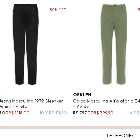
30% OFF
L
OSKLEN
Jeans Masculina 1979 Sleenker
Calça Masculina Alfaiataria E-
Denim - Preto
- Verde
5,00
R$ 1.118,00
10 X R$ 111,80
R$ 797,00
R$ 399,90
4 X 