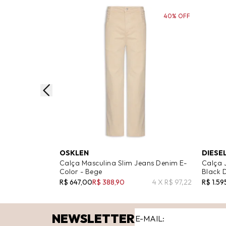
40% OFF
OSKLEN
DIESE
Calça Masculina Slim Jeans Denim E-
Calça 
Color - Bege
Black 
R$ 647,00
R$ 388,90
4 X R$ 97,22
R$ 1.59
NEWSLETTER