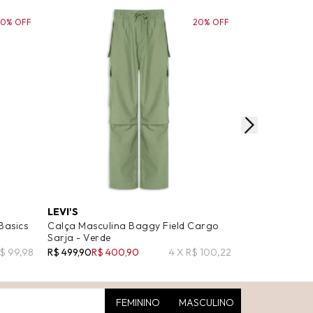
50% OFF
20% OFF
LEVI'S
JACK & JONES
Basics
Calça Masculina Baggy Field Cargo
Calça Masculi
Sarja - Verde
Verde
R$ 99,98
R$ 499,90
R$ 400,90
4 X R$ 100,22
R$ 419,00
R$ 2
FEMININO
MASCULINO