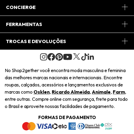
Sobre Nós
CONCIERGE
Conheça o App
Central de Relacionamento
FERRAMENTAS
Conheça o Site
Fretes
Minha Conta
TROCAS E DEVOLUÇÕES
Journal
2Getherclub
Pedido de Presente
Condições Gerais
Novos Designers
Regulamento e Promoções
Wishlist
No Shop2gether você encontra moda masculina e feminina
Troca Fácil
das melhores marcas nacionais e internacionais. Encontre
Saiu na Mídia
Cupons
roupas, calçados, acessórios e lançamentos exclusivos de
Restituição de Pagamento
marcas como
Osklen
,
Ricardo Almeida
,
Animale
,
Farm
,
Sustentabilidade
entre outras. Compre online com segurança, frete para todo
Dúvidas Frequentes
o Brasil e aproveite nossas facilidades de pagamento.
Navegando
Termos e Condições
FORMAS DE PAGAMENTO
Termos e Condições
Política de Privacidade