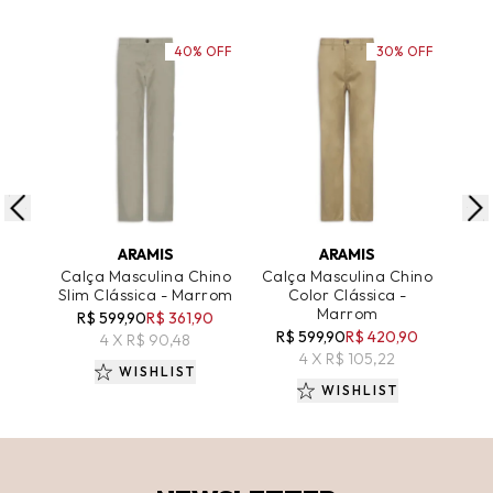
40% OFF
30% OFF
ADICIONAR AO CARRINHO
ADICIONAR AO CARRINHO
A
ARAMIS
ARAMIS
Calça Masculina Chino
Calça Masculina Chino
Slim Clássica - Marrom
Color Clássica -
Clá
Marrom
R$ 599,90
R$ 361,90
R$ 599,90
R$ 420,90
R$
4 X R$ 90,48
4 X R$ 105,22
WISHLIST
WISHLIST