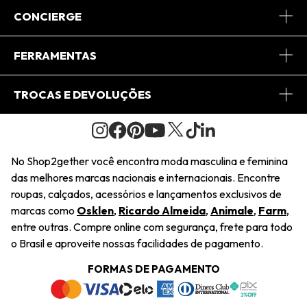
Sobre Nós
CONCIERGE
Conheça o App
Central de Relacionamento
FERRAMENTAS
Conheça o Site
Fretes
Minha Conta
TROCAS E DEVOLUÇÕES
Journal
2Getherclub
Pedido de Presente
Condições Gerais
Novos Designers
Regulamento e Promoções
Wishlist
No Shop2gether você encontra moda masculina e feminina
Troca Fácil
das melhores marcas nacionais e internacionais. Encontre
Saiu na Mídia
Cupons
roupas, calçados, acessórios e lançamentos exclusivos de
Restituição de Pagamento
marcas como
Osklen
,
Ricardo Almeida
,
Animale
,
Farm
,
Sustentabilidade
entre outras. Compre online com segurança, frete para todo
Dúvidas Frequentes
o Brasil e aproveite nossas facilidades de pagamento.
Navegando
Termos e Condições
FORMAS DE PAGAMENTO
Termos e Condições
Política de Privacidade