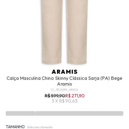
ARAMIS
Calça Masculina Chino Skinny Clássica Sarja (PA) Bege
Aramis
CL.35.0099_AREIA
R$ 599,90
R$ 271,90
3 X R$ 90,63
TAMANHO
Selecione o tamanho