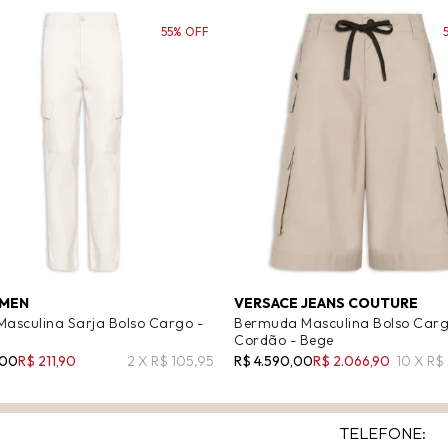
55% OFF
 MEN
VERSACE JEANS COUTURE
Masculina Sarja Bolso Cargo -
Bermuda Masculina Bolso Car
Cordão - Bege
,00
R$ 211,90
2 X R$ 105,95
R$ 4.590,00
R$ 2.066,90
10 X R$