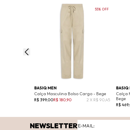
55% OFF
BASIQ MEN
BASIQ
Calça Masculina Bolso Cargo - Bege
Calça 
Bege
R$ 399,00
R$ 180,90
2 X R$ 90,45
R$ 469
NEWSLETTER