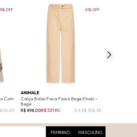
55% OFF
41% OFF
ANIMALE
JACK & JONES
go Com
Calça Bolso Faca Faixa Bege Khaki -
Calça Masculi
Bege
Bege
 206,69
R$ 898,00
R$ 531,90
5 X R$ 106,38
R$ 419,00
R$ 25
FEMININO
MASCULINO