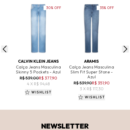
30% OFF
35% OFF
ADICIONAR AO CARRINHO
ADICIONAR AO CARRINHO
A
CALVIN KLEIN JEANS
ARAMIS
Calça Jeans Masculina
Calça Jeans Masculina
Cal
Skinny 5 Pockets - Azul
Slim Fit Super Stone -
Sl
Azul
R$ 539,00
R$ 377,90
R$ 539,90
R$ 351,90
R
4 X R$ 94,48
3 X R$ 117,30
WISHLIST
WISHLIST
NEWSLETTER