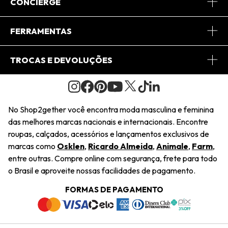
Sobre Nós
CONCIERGE
Conheça o App
Central de Relacionamento
FERRAMENTAS
Conheça o Site
Fretes
Minha Conta
TROCAS E DEVOLUÇÕES
Journal
2Getherclub
Pedido de Presente
Condições Gerais
Novos Designers
Regulamento e Promoções
Wishlist
No Shop2gether você encontra moda masculina e feminina
Troca Fácil
das melhores marcas nacionais e internacionais. Encontre
Saiu na Mídia
Cupons
roupas, calçados, acessórios e lançamentos exclusivos de
Restituição de Pagamento
marcas como
Osklen
,
Ricardo Almeida
,
Animale
,
Farm
,
Sustentabilidade
entre outras. Compre online com segurança, frete para todo
Dúvidas Frequentes
o Brasil e aproveite nossas facilidades de pagamento.
Navegando
Termos e Condições
FORMAS DE PAGAMENTO
Termos e Condições
Política de Privacidade
Trabalhe Conosco