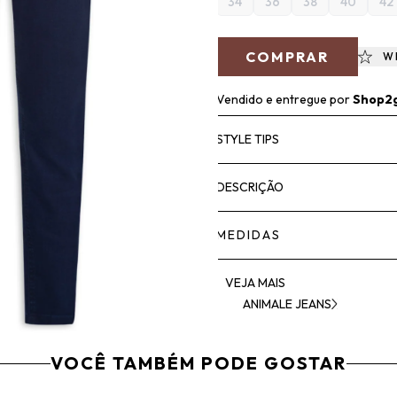
34
36
38
40
42
COMPRAR
W
Vendido e entregue por
Shop2
STYLE TIPS
DESCRIÇÃO
MEDIDAS
VEJA MAIS
ANIMALE JEANS
VOCÊ TAMBÉM PODE GOSTAR