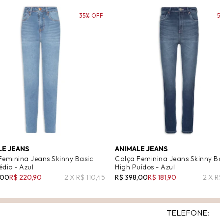
35% OFF
LE JEANS
ANIMALE JEANS
Feminina Jeans Skinny Basic
Calça Feminina Jeans Skinny B
dio - Azul
High Puídos - Azul
,00
R$ 220,90
2 X R$ 110,45
R$ 398,00
R$ 181,90
2 X R