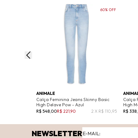
60% OFF
ANIMALE
ANIMA
Calça Feminina Jeans Skinny Basic
Calça 
High Delave Pow - Azul
High Mé
R$ 548,00
R$ 221,90
2 X R$ 110,95
R$ 338
NEWSLETTER