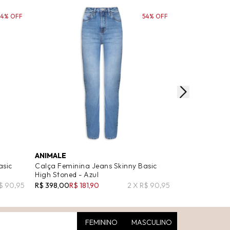
54% OFF
54% OFF
ANIMALE
ANIMALE JEA
asic
Calça Feminina Jeans Skinny Basic
Calça Jeans F
High Stoned - Azul
High Médio - A
$ 90,95
R$ 398,00
R$ 181,90
2 X R$ 90,95
R$ 298,00
R$ 1
FEMININO
MASCULINO