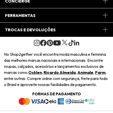
Sobre Nós
CONCIERGE
Conheça o App
Central de Relacionamento
FERRAMENTAS
Conheça o Site
Fretes
Minha Conta
TROCAS E DEVOLUÇÕES
Journal
2Getherclub
Pedido de Presente
Condições Gerais
Novos Designers
Regulamento e Promoções
Wishlist
No Shop2gether você encontra moda masculina e feminina
Troca Fácil
das melhores marcas nacionais e internacionais. Encontre
Saiu na Mídia
Cupons
roupas, calçados, acessórios e lançamentos exclusivos de
Restituição de Pagamento
marcas como
Osklen
,
Ricardo Almeida
,
Animale
,
Farm
,
Sustentabilidade
entre outras. Compre online com segurança, frete para todo
Dúvidas Frequentes
o Brasil e aproveite nossas facilidades de pagamento.
Navegando
Termos e Condições
FORMAS DE PAGAMENTO
Termos e Condições
Política de Privacidade
Trabalhe Conosco