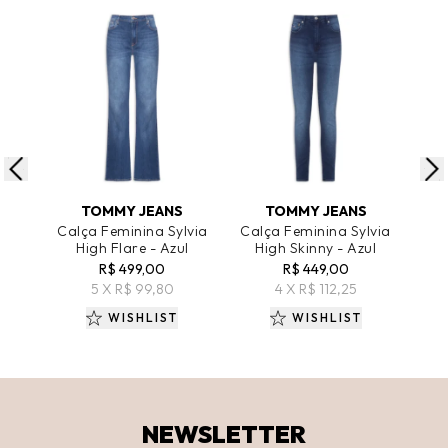
ADICIONAR AO CARRINHO
ADICIONAR AO CARRINHO
A
TOMMY JEANS
TOMMY JEANS
Calça Feminina Sylvia
Calça Feminina Sylvia
Ca
High Flare - Azul
High Skinny - Azul
Hig
R$ 499,00
R$ 449,00
5 X R$ 99,80
4 X R$ 112,25
WISHLIST
WISHLIST
NEWSLETTER