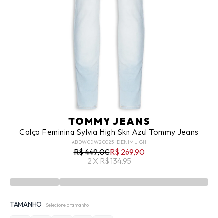
TOMMY JEANS
Calça Feminina Sylvia High Skn Azul Tommy Jeans
ABDW0DW20025_DENIMLIGH
R$ 449,00
R$ 269,90
2 X R$ 134,95
TAMANHO
Selecione o tamanho