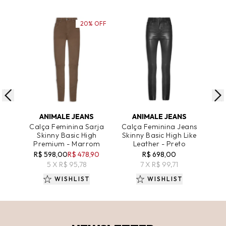
20% OFF
ADICIONAR AO CARRINHO
ADICIONAR AO CARRINHO
A
ANIMALE JEANS
ANIMALE JEANS
Calça Feminina Sarja
Calça Feminina Jeans
Cal
Skinny Basic High
Skinny Basic High Like
Basi
Premium - Marrom
Leather - Preto
R$ 598,00
R$ 478,90
R$ 698,00
R
5 X R$ 95,78
7 X R$ 99,71
WISHLIST
WISHLIST