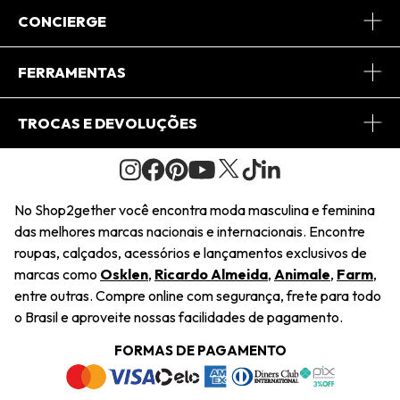
Sobre Nós
CONCIERGE
Conheça o App
Central de Relacionamento
FERRAMENTAS
Conheça o Site
Fretes
Minha Conta
TROCAS E DEVOLUÇÕES
Journal
2Getherclub
Pedido de Presente
Condições Gerais
Novos Designers
Regulamento e Promoções
Wishlist
No Shop2gether você encontra moda masculina e feminina
Troca Fácil
das melhores marcas nacionais e internacionais. Encontre
Saiu na Mídia
Cupons
roupas, calçados, acessórios e lançamentos exclusivos de
Restituição de Pagamento
marcas como
Osklen
,
Ricardo Almeida
,
Animale
,
Farm
,
Sustentabilidade
entre outras. Compre online com segurança, frete para todo
Dúvidas Frequentes
o Brasil e aproveite nossas facilidades de pagamento.
Navegando
Termos e Condições
FORMAS DE PAGAMENTO
Termos e Condições
Política de Privacidade