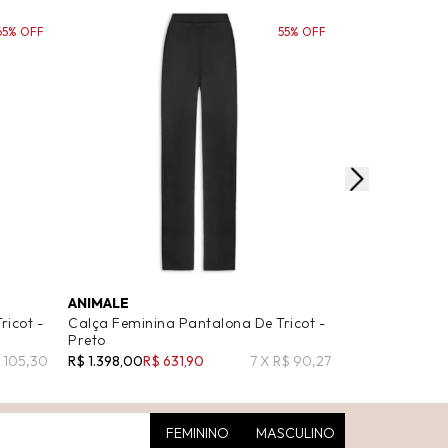
65% OFF
55% OFF
ANIMALE
ANIMALE
ricot -
Calça Feminina Pantalona De Tricot -
Calça Feminin
Preto
Fio Folha - Ve
$ 105,30
R$ 1.398,00
R$ 631,90
7 X R$ 90,27
R$ 898,00
R$ 3
FEMININO
MASCULINO