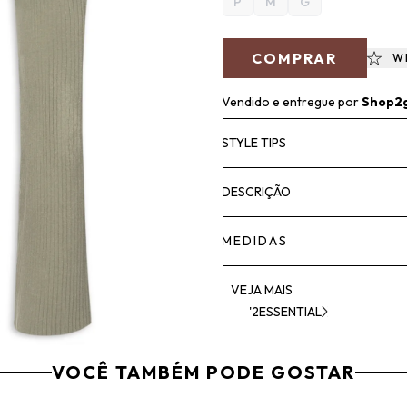
P
M
G
COMPRAR
W
Vendido e entregue por
Shop2
STYLE TIPS
DESCRIÇÃO
MEDIDAS
VEJA MAIS
'2ESSENTIAL
VOCÊ TAMBÉM PODE GOSTAR