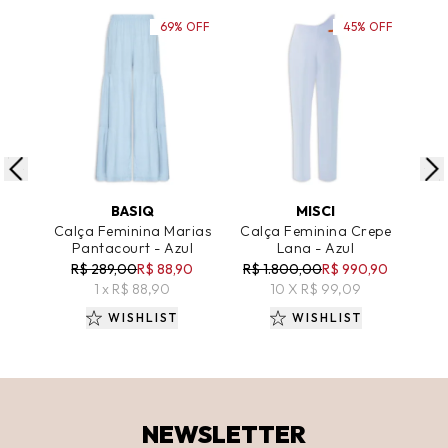
69% OFF
45% OFF
ADICIONAR AO CARRINHO
ADICIONAR AO CARRINHO
A
BASIQ
MISCI
Calça Feminina Marias
Calça Feminina Crepe
Calç
Pantacourt - Azul
Lana - Azul
R$ 289,00
R$ 88,90
R$ 1.800,00
R$ 990,90
R$
1 x R$ 88,90
10 X R$ 99,09
WISHLIST
WISHLIST
NEWSLETTER