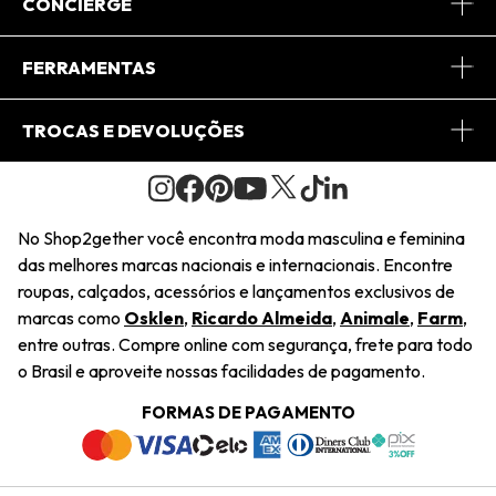
Sobre Nós
CONCIERGE
Conheça o App
Central de Relacionamento
FERRAMENTAS
Conheça o Site
Fretes
Minha Conta
TROCAS E DEVOLUÇÕES
Journal
2Getherclub
Pedido de Presente
Condições Gerais
Novos Designers
Regulamento e Promoções
Wishlist
No Shop2gether você encontra moda masculina e feminina
Troca Fácil
das melhores marcas nacionais e internacionais. Encontre
Saiu na Mídia
Cupons
roupas, calçados, acessórios e lançamentos exclusivos de
Restituição de Pagamento
marcas como
Osklen
,
Ricardo Almeida
,
Animale
,
Farm
,
Sustentabilidade
entre outras. Compre online com segurança, frete para todo
Dúvidas Frequentes
o Brasil e aproveite nossas facilidades de pagamento.
Navegando
Termos e Condições
FORMAS DE PAGAMENTO
Termos e Condições
Política de Privacidade
Trabalhe Conosco