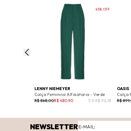
45% OFF
LENNY NIEMEYER
OASIS
Calça Feminina Alfaiataria - Verde
Calça 
R$ 868,00
R$ 480,90
5 X R$ 96,18
R$ 899
NEWSLETTER