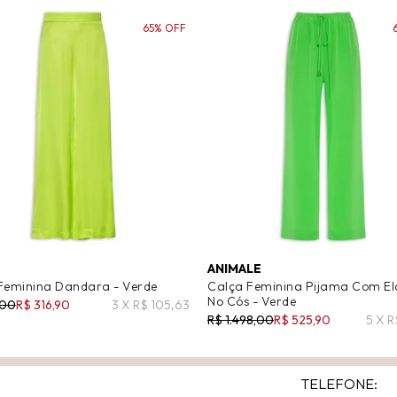
65% OFF
ANIMALE
Feminina Dandara - Verde
Calça Feminina Pijama Com El
No Cós - Verde
,00
R$ 316,90
3 X R$ 105,63
R$ 1.498,00
R$ 525,90
5 X R