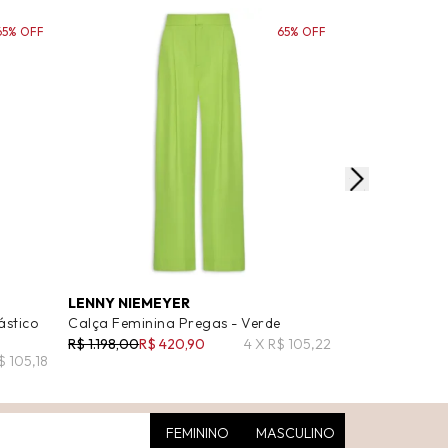
65% OFF
65% OFF
LENNY NIEMEYER
ALIX BRAND
ástico
Calça Feminina Pregas - Verde
Calça Feminin
R$ 1.198,00
R$ 420,90
4 X R$ 105,22
R$ 987,50
R$ 2
$ 105,18
FEMININO
MASCULINO