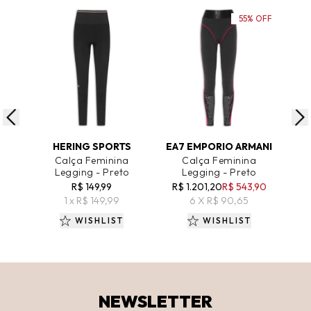
55% OFF
ADICIONAR AO CARRINHO
ADICIONAR AO CARRINHO
A
HERING SPORTS
EA7 EMPORIO ARMANI
Calça Feminina
Calça Feminina
Legging - Preto
Legging - Preto
Legg
R$ 149,99
R$ 1.201,20
R$ 543,90
R
1 x R$ 149,99
6 X R$ 90,65
WISHLIST
WISHLIST
NEWSLETTER