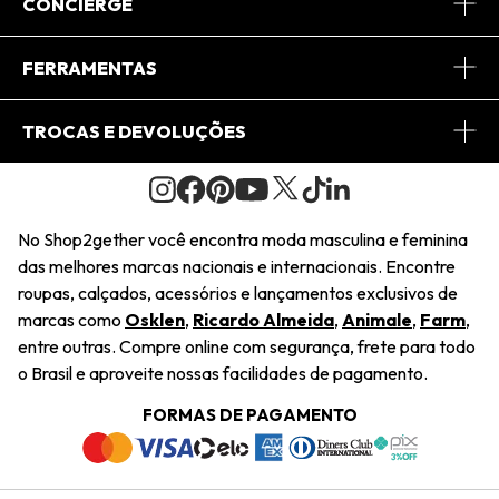
Sobre Nós
CONCIERGE
Conheça o App
Central de Relacionamento
FERRAMENTAS
Conheça o Site
Fretes
Minha Conta
TROCAS E DEVOLUÇÕES
Journal
2Getherclub
Pedido de Presente
Condições Gerais
Novos Designers
Regulamento e Promoções
Wishlist
No Shop2gether você encontra moda masculina e feminina
Troca Fácil
das melhores marcas nacionais e internacionais. Encontre
Saiu na Mídia
Cupons
roupas, calçados, acessórios e lançamentos exclusivos de
Restituição de Pagamento
marcas como
Osklen
,
Ricardo Almeida
,
Animale
,
Farm
,
Sustentabilidade
entre outras. Compre online com segurança, frete para todo
Dúvidas Frequentes
o Brasil e aproveite nossas facilidades de pagamento.
Navegando
Termos e Condições
FORMAS DE PAGAMENTO
Termos e Condições
Política de Privacidade
Trabalhe Conosco