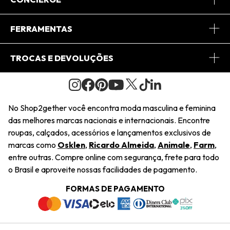
Conheça o App
Central de Relacionamento
FERRAMENTAS
Conheça o Site
Fretes
Minha Conta
TROCAS E DEVOLUÇÕES
Journal
2Getherclub
Pedido de Presente
Condições Gerais
Novos Designers
Regulamento e Promoções
Wishlist
No Shop2gether você encontra moda masculina e feminina
Troca Fácil
das melhores marcas nacionais e internacionais. Encontre
Saiu na Mídia
Cupons
roupas, calçados, acessórios e lançamentos exclusivos de
Restituição de Pagamento
marcas como
Osklen
,
Ricardo Almeida
,
Animale
,
Farm
,
Sustentabilidade
entre outras. Compre online com segurança, frete para todo
Dúvidas Frequentes
o Brasil e aproveite nossas facilidades de pagamento.
Navegando
Termos e Condições
FORMAS DE PAGAMENTO
Termos e Condições
Política de Privacidade
Trabalhe Conosco