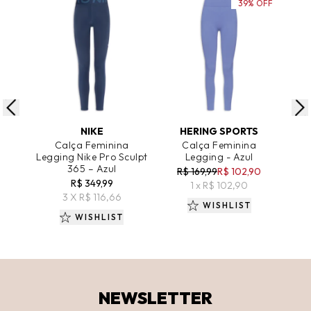
39% OFF
ADICIONAR AO CARRINHO
ADICIONAR AO CARRINHO
A
NIKE
HERING SPORTS
Calça Feminina
Calça Feminina
Legging Nike Pro Sculpt
Legging - Azul
365 – Azul
R$ 169,99
R$ 102,90
R$ 349,99
1 x R$ 102,90
3 X R$ 116,66
WISHLIST
WISHLIST
NEWSLETTER