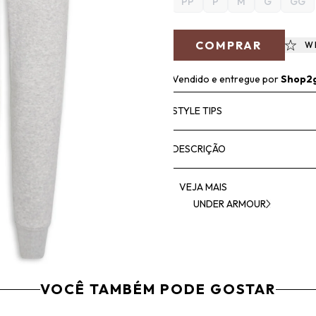
PP
P
M
G
GG
COMPRAR
W
Vendido e entregue por
Shop2
STYLE TIPS
DESCRIÇÃO
VEJA MAIS
UNDER ARMOUR
VOCÊ TAMBÉM PODE GOSTAR