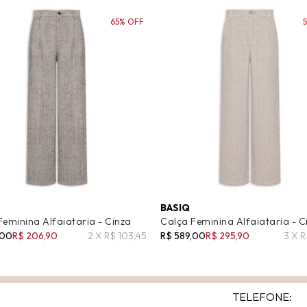
65% OFF
BASIQ
Feminina Alfaiataria - Cinza
Calça Feminina Alfaiataria - C
,00
R$ 206,90
2 X R$ 103,45
R$ 589,00
R$ 295,90
3 X 