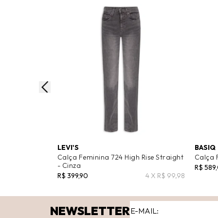
LEVI'S
BASIQ
Calça Feminina 724 High Rise Straight
Calça 
- Cinza
R$ 589
R$ 399,90
4 X R$ 99,98
NEWSLETTER