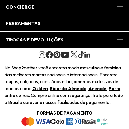
Sobre Nós
CONCIERGE
Conheça o App
Central de Relacionamento
FERRAMENTAS
Conheça o Site
Fretes
Minha Conta
TROCAS E DEVOLUÇÕES
Journal
2Getherclub
Pedido de Presente
Condições Gerais
Novos Designers
Regulamento e Promoções
Wishlist
No Shop2gether você encontra moda masculina e feminina
Troca Fácil
das melhores marcas nacionais e internacionais. Encontre
Saiu na Mídia
Cupons
roupas, calçados, acessórios e lançamentos exclusivos de
Restituição de Pagamento
marcas como
Osklen
,
Ricardo Almeida
,
Animale
,
Farm
,
Sustentabilidade
entre outras. Compre online com segurança, frete para todo
Dúvidas Frequentes
o Brasil e aproveite nossas facilidades de pagamento.
Navegando
Termos e Condições
FORMAS DE PAGAMENTO
Termos e Condições
Política de Privacidade