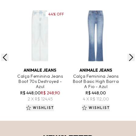
44% OFF
ADICIONAR AO CARRINHO
ADICIONAR AO CARRINHO
A
ANIMALE JEANS
ANIMALE JEANS
Calça Feminina Jeans
Calça Feminina Jeans
Cal
Boot 70s Destroyed -
Boot Basic High Barra
Azul
A Fio - Azul
R$ 448,00
R$ 248,90
R$ 448,00
R$
2 X R$ 124,45
4 X R$ 112,00
WISHLIST
WISHLIST