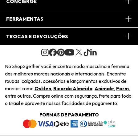
Sobre Nós
CONCIERGE
Conheça o App
Central de Relacionamento
FERRAMENTAS
Conheça o Site
Fretes
Minha Conta
TROCAS E DEVOLUÇÕES
Journal
2Getherclub
Pedido de Presente
Condições Gerais
Novos Designers
Regulamento e Promoções
Wishlist
No Shop2gether você encontra moda masculina e feminina
Troca Fácil
das melhores marcas nacionais e internacionais. Encontre
Saiu na Mídia
Cupons
roupas, calçados, acessórios e lançamentos exclusivos de
Restituição de Pagamento
marcas como
Osklen
,
Ricardo Almeida
,
Animale
,
Farm
,
Sustentabilidade
entre outras. Compre online com segurança, frete para todo
Dúvidas Frequentes
o Brasil e aproveite nossas facilidades de pagamento.
Navegando
Termos e Condições
FORMAS DE PAGAMENTO
Termos e Condições
Política de Privacidade
Trabalhe Conosco