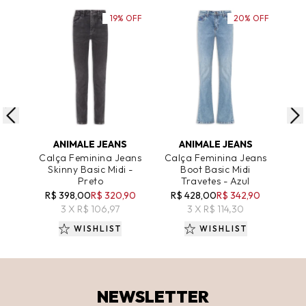
19% OFF
20% OFF
ADICIONAR AO CARRINHO
ADICIONAR AO CARRINHO
A
ANIMALE JEANS
ANIMALE JEANS
Calça Feminina Jeans
Calça Feminina Jeans
Cal
Skinny Basic Midi -
Boot Basic Midi
Skin
Preto
Travetes - Azul
R$
R$ 398,00
R$ 320,90
R$ 428,00
R$ 342,90
3 X R$ 106,97
3 X R$ 114,30
WISHLIST
WISHLIST
NEWSLETTER