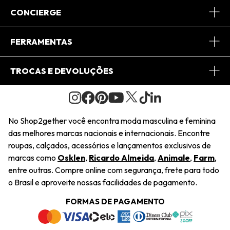
Sobre Nós
CONCIERGE
Conheça o App
Central de Relacionamento
FERRAMENTAS
Conheça o Site
Fretes
Minha Conta
TROCAS E DEVOLUÇÕES
Journal
2Getherclub
Pedido de Presente
Condições Gerais
Novos Designers
Regulamento e Promoções
Wishlist
No Shop2gether você encontra moda masculina e feminina
Troca Fácil
das melhores marcas nacionais e internacionais. Encontre
Saiu na Mídia
Cupons
roupas, calçados, acessórios e lançamentos exclusivos de
Restituição de Pagamento
marcas como
Osklen
,
Ricardo Almeida
,
Animale
,
Farm
,
Sustentabilidade
entre outras. Compre online com segurança, frete para todo
Dúvidas Frequentes
o Brasil e aproveite nossas facilidades de pagamento.
Navegando
Termos e Condições
FORMAS DE PAGAMENTO
Termos e Condições
Política de Privacidade