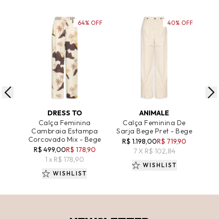
64% OFF
40% OFF
ADICIONAR AO CARRINHO
ADICIONAR AO CARRINHO
A
DRESS TO
ANIMALE
Calça Feminina
Calça Feminina De
Cambraia Estampa
Sarja Bege Pret - Bege
Est
Corcovado Mix - Bege
R$ 1.198,00
R$ 719,90
R$ 499,00
R$ 178,90
R$
7 X R$ 102,84
1 x R$ 178,90
WISHLIST
WISHLIST