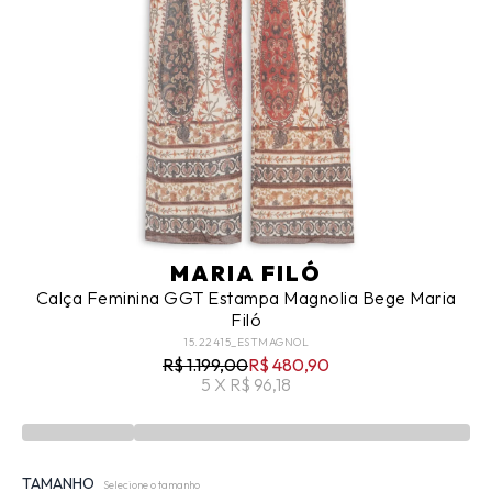
MARIA FILÓ
Calça Feminina GGT Estampa Magnolia Bege Maria
Filó
15.22415_ESTMAGNOL
R$ 1.199,00
R$ 480,90
5 X R$ 96,18
TAMANHO
Selecione o tamanho