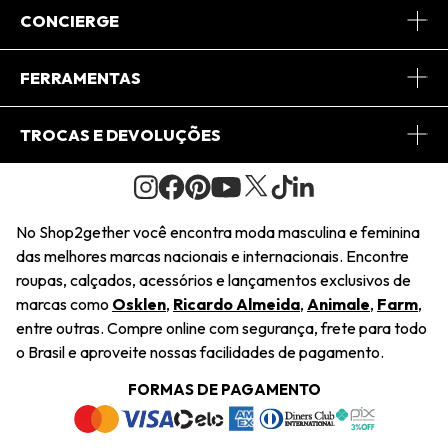
Sobre Nós
CONCIERGE
Conheça o App
Central de Relacionamento
FERRAMENTAS
Conheça o Site
Fretes
Minha Conta
TROCAS E DEVOLUÇÕES
Journal
2Getherclub
Pedido de Presente
Condições Gerais
Novos Designers
Regulamento e Promoções
Wishlist
No Shop2gether você encontra moda masculina e feminina
Troca Fácil
das melhores marcas nacionais e internacionais. Encontre
Saiu na Mídia
Cupons
roupas, calçados, acessórios e lançamentos exclusivos de
Restituição de Pagamento
marcas como
Osklen
,
Ricardo Almeida
,
Animale
,
Farm
,
Sustentabilidade
entre outras. Compre online com segurança, frete para todo
Dúvidas Frequentes
o Brasil e aproveite nossas facilidades de pagamento.
Navegando
Termos e Condições
FORMAS DE PAGAMENTO
Termos e Condições
Política de Privacidade