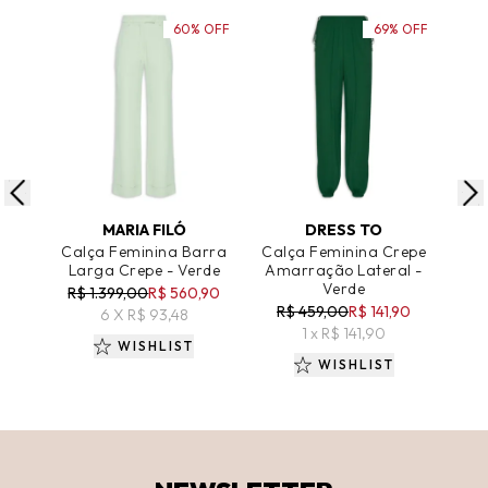
60% OFF
69% OFF
ADICIONAR AO CARRINHO
ADICIONAR AO CARRINHO
A
MARIA FILÓ
DRESS TO
Calça Feminina Barra
Calça Feminina Crepe
Cal
Larga Crepe - Verde
Amarração Lateral -
Verde
R$ 1.399,00
R$ 560,90
R$
R$ 459,00
R$ 141,90
6 X R$ 93,48
1 x R$ 141,90
WISHLIST
WISHLIST