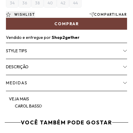
34
36
38
40
42
44
WISHLIST
COMPARTILHAR
COMPRAR
Vendido e entregue por
Shop2gether
STYLE TIPS
DESCRIÇÃO
MEDIDAS
VEJA MAIS
CAROL BASSI
VOCÊ TAMBÉM PODE GOSTAR