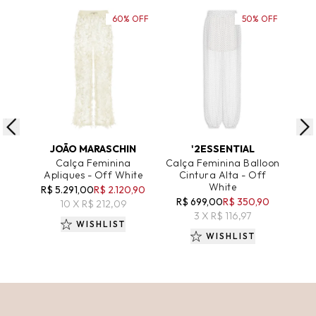
60% OFF
50% OFF
ADICIONAR AO CARRINHO
ADICIONAR AO CARRINHO
A
JOÃO MARASCHIN
'2ESSENTIAL
Calça Feminina
Calça Feminina Balloon
Cal
Apliques - Off White
Cintura Alta - Off
White
R$ 5.291,00
R$ 2.120,90
R$ 
R$ 699,00
R$ 350,90
10 X R$ 212,09
3 X R$ 116,97
WISHLIST
WISHLIST