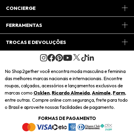
Sobre Nós
CONCIERGE
Conheça o App
Central de Relacionamento
FERRAMENTAS
Conheça o Site
Fretes
Minha Conta
TROCAS E DEVOLUÇÕES
Journal
2Getherclub
Pedido de Presente
Condições Gerais
Novos Designers
Regulamento e Promoções
Wishlist
No Shop2gether você encontra moda masculina e feminina
Troca Fácil
das melhores marcas nacionais e internacionais. Encontre
Saiu na Mídia
Cupons
roupas, calçados, acessórios e lançamentos exclusivos de
Restituição de Pagamento
marcas como
Osklen
,
Ricardo Almeida
,
Animale
,
Farm
,
Sustentabilidade
entre outras. Compre online com segurança, frete para todo
Dúvidas Frequentes
o Brasil e aproveite nossas facilidades de pagamento.
Navegando
Termos e Condições
FORMAS DE PAGAMENTO
Termos e Condições
Política de Privacidade