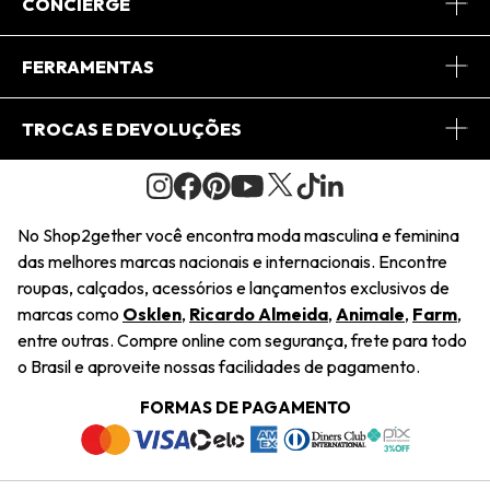
Sobre Nós
CONCIERGE
Conheça o App
Central de Relacionamento
FERRAMENTAS
Conheça o Site
Fretes
Minha Conta
TROCAS E DEVOLUÇÕES
Journal
2Getherclub
Pedido de Presente
Condições Gerais
Novos Designers
Regulamento e Promoções
Wishlist
No Shop2gether você encontra moda masculina e feminina
Troca Fácil
das melhores marcas nacionais e internacionais. Encontre
Saiu na Mídia
Cupons
roupas, calçados, acessórios e lançamentos exclusivos de
Restituição de Pagamento
marcas como
Osklen
,
Ricardo Almeida
,
Animale
,
Farm
,
Sustentabilidade
entre outras. Compre online com segurança, frete para todo
Dúvidas Frequentes
o Brasil e aproveite nossas facilidades de pagamento.
Navegando
Termos e Condições
FORMAS DE PAGAMENTO
Termos e Condições
Política de Privacidade
Trabalhe Conosco