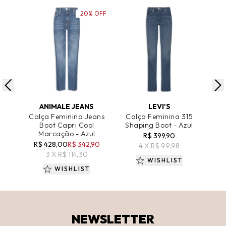
20% OFF
ADICIONAR AO CARRINHO
ADICIONAR AO CARRINHO
A
ANIMALE JEANS
LEVI'S
Calça Feminina Jeans
Calça Feminina 315
Cal
Boot Capri Cool
Shaping Boot - Azul
Marcação - Azul
R$ 399,90
R$
R$ 428,00
R$ 342,90
4 X R$ 99,98
3 X R$ 114,30
WISHLIST
WISHLIST
NEWSLETTER