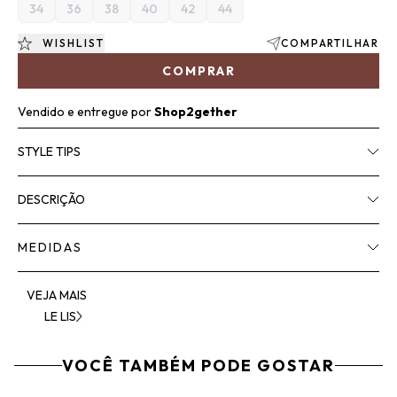
34
36
38
40
42
44
WISHLIST
COMPARTILHAR
COMPRAR
Vendido e entregue por
Shop2gether
STYLE TIPS
DESCRIÇÃO
MEDIDAS
VEJA MAIS
LE LIS
VOCÊ TAMBÉM PODE GOSTAR