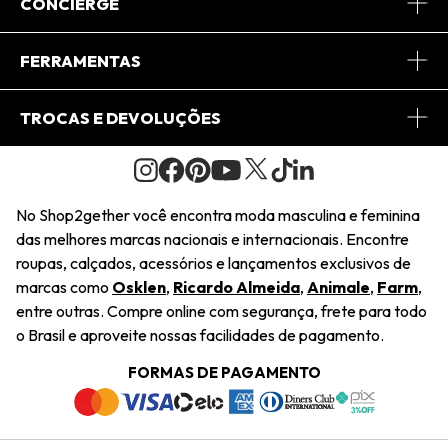
Sobre Nós
CONCIERGE
Conheça o App
Central de Relacionamento
FERRAMENTAS
Conheça o Site
Fretes
Minha Conta
TROCAS E DEVOLUÇÕES
Journal
2Getherclub
Pedido de Presente
Condições Gerais
Novos Designers
Regulamento e Promoções
Wishlist
No Shop2gether você encontra moda masculina e feminina
Troca Fácil
das melhores marcas nacionais e internacionais. Encontre
Saiu na Mídia
Cupons
roupas, calçados, acessórios e lançamentos exclusivos de
Restituição de Pagamento
marcas como
Osklen
,
Ricardo Almeida
,
Animale
,
Farm
,
Sustentabilidade
entre outras. Compre online com segurança, frete para todo
Dúvidas Frequentes
o Brasil e aproveite nossas facilidades de pagamento.
Navegando
Termos e Condições
FORMAS DE PAGAMENTO
Termos e Condições
Política de Privacidade
Trabalhe Conosco