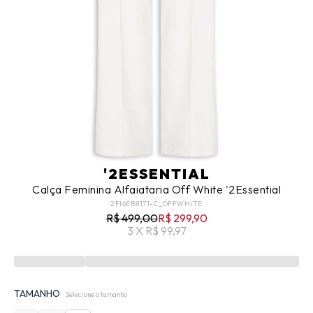
'2ESSENTIAL
Calça Feminina Alfaiataria Off White '2Essential
2FI6ER8171-C_OFFWHITE
R$ 499,00
R$ 299,90
3 X R$ 99,97
TAMANHO
Selecione o tamanho