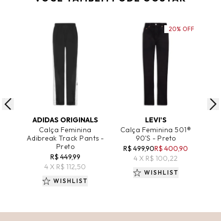
20% OFF
ADICIONAR AO CARRINHO
ADICIONAR AO CARRINHO
A
ADIDAS ORIGINALS
LEVI'S
Calça Feminina
Calça Feminina 501®
Adibreak Track Pants -
90's - Preto
Preto
R$ 499,90
R$ 400,90
R
R$ 449,99
4 X R$ 100,22
4 X R$ 112,50
WISHLIST
WISHLIST