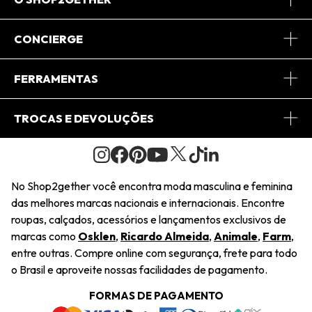
Sobre Nós
CONCIERGE
Conheça o App
Central de Relacionamento
FERRAMENTAS
Conheça o Site
Fretes
Minha Conta
TROCAS E DEVOLUÇÕES
Journal
2Getherclub
Pedido de Presente
Condições Gerais
Novos Designers
Regulamento e Promoções
Wishlist
No Shop2gether você encontra moda masculina e feminina
Troca Fácil
das melhores marcas nacionais e internacionais. Encontre
Saiu na Mídia
Cupons
roupas, calçados, acessórios e lançamentos exclusivos de
Restituição de Pagamento
marcas como
Osklen
,
Ricardo Almeida
,
Animale
,
Farm
,
Sustentabilidade
entre outras. Compre online com segurança, frete para todo
Dúvidas Frequentes
o Brasil e aproveite nossas facilidades de pagamento.
Navegando
Termos e Condições
FORMAS DE PAGAMENTO
Termos e Condições