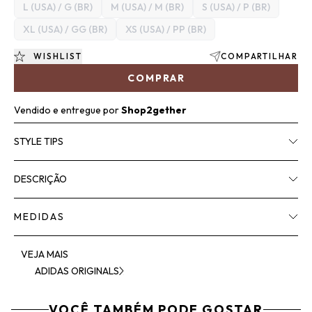
L (USA) / G (BR)
M (USA) / M (BR)
S (USA) / P (BR)
XL (USA) / GG (BR)
XS (USA) / PP (BR)
WISHLIST
COMPARTILHAR
COMPRAR
Vendido e entregue por
Shop2gether
STYLE TIPS
DESCRIÇÃO
MEDIDAS
VEJA MAIS
ADIDAS ORIGINALS
VOCÊ TAMBÉM PODE GOSTAR