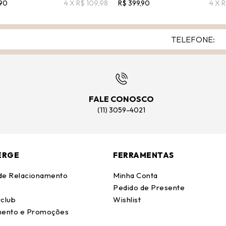
,90
4 X R$ 109,98
R$ 399,90
4 X 
FALE CONOSCO
(11) 3059-4021
ERGE
FERRAMENTAS
 de Relacionamento
Minha Conta
Pedido de Presente
club
Wishlist
ento e Promoções