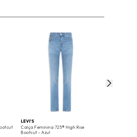
LEVI'S
ANIMALE
ootcut
Calça Feminina 725® High Rise
Calça Feminin
Bootcut - Azul
High Delave P