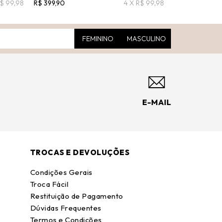
R$ 99,98
R$ 399,90
4 X R$ 99,98
R$ 548,00
R$ 2
FEMININO
MASCULINO
E-MAIL
TROCAS E DEVOLUÇÕES
Condições Gerais
Troca Fácil
Restituição de Pagamento
Dúvidas Frequentes
Termos e Condições