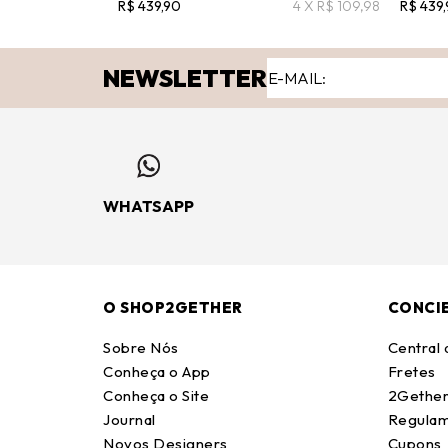
R$ 439,90
4 X R$ 109,98
R$ 439
NEWSLETTER
WHATSAPP
O SHOP2GETHER
CONCI
Sobre Nós
Central
Conheça o App
Fretes
Conheça o Site
2Gether
Journal
Regulam
Novos Designers
Cupons