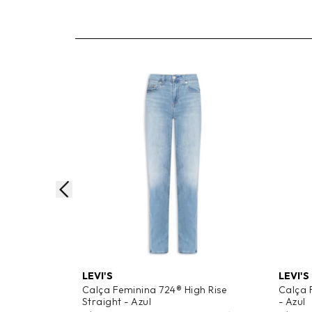
LEVI'S
LEVI'S
Calça Feminina 724® High Rise
Calça 
Straight - Azul
- Azul