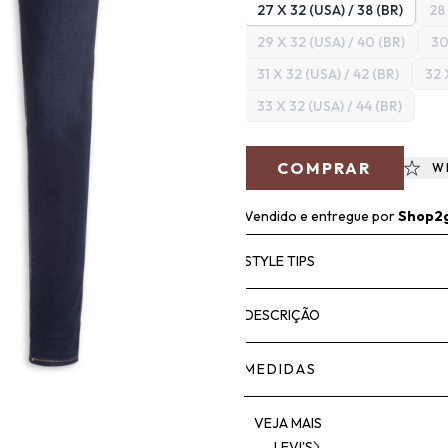
27 X 32 (USA) / 38 (BR)
28
29 X 32 (USA) / 40 (BR)
30
31 X 32 (USA) / 42 (BR)
32 
33 X 32 (USA) / 44 (BR)
COMPRAR
W
Vendido e entregue por
Shop2
STYLE TIPS
DESCRIÇÃO
MEDIDAS
VEJA MAIS
LEVI'S