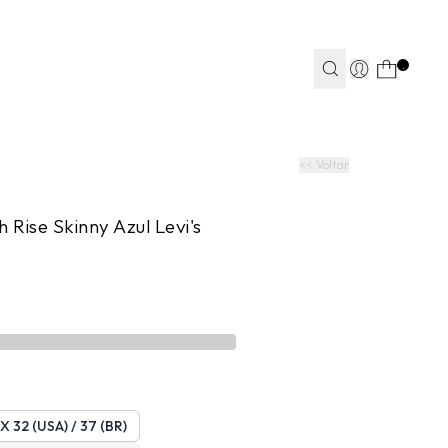
TEAPP*
.
S
S
JEANS
JEANS
FITNESS
FITNESS
CASA
CASA
<< Voltar
 Rise Skinny Azul Levi's
X 32 (USA) / 37 (BR)