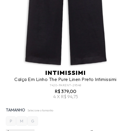
INTIMISSIMI
Calça Em Linho The Pure Linen Preto Intimissimi
7420-PARENT-29548
R$ 379,00
4 X R$ 94,75
TAMANHO
Selecione o tamanho
P
M
G