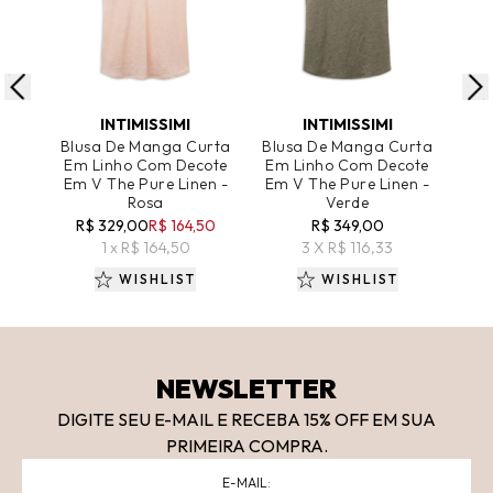
ADICIONAR AO CARRINHO
ADICIONAR AO CARRINHO
A
INTIMISSIMI
INTIMISSIMI
Blusa De Manga Curta
Blusa De Manga Curta
Blu
Em Linho Com Decote
Em Linho Com Decote
E
Em V The Pure Linen -
Em V The Pure Linen -
Rosa
Verde
R
R$ 329,00
R$ 164,50
R$ 349,00
1 x R$ 164,50
3 X R$ 116,33
WISHLIST
WISHLIST
NEWSLETTER
DIGITE SEU E-MAIL E RECEBA 15
% OFF
EM SUA
PRIMEIRA COMPRA.