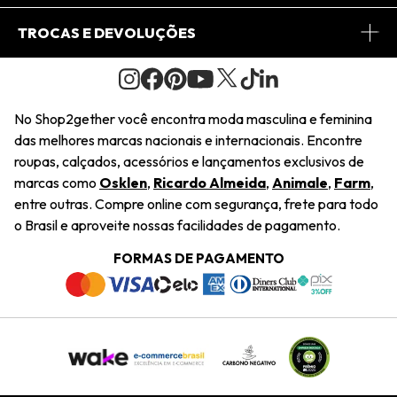
Conheça o Site
Fretes
Minha Conta
TROCAS E DEVOLUÇÕES
Journal
2Getherclub
Pedido de Presente
Condições Gerais
Novos Designers
Regulamento e Promoções
Wishlist
No Shop2gether você encontra moda masculina e feminina
Troca Fácil
das melhores marcas nacionais e internacionais. Encontre
Saiu na Mídia
Cupons
roupas, calçados, acessórios e lançamentos exclusivos de
Restituição de Pagamento
marcas como
Osklen
,
Ricardo Almeida
,
Animale
,
Farm
,
Sustentabilidade
entre outras. Compre online com segurança, frete para todo
Dúvidas Frequentes
o Brasil e aproveite nossas facilidades de pagamento.
Navegando
Termos e Condições
FORMAS DE PAGAMENTO
Termos e Condições
Política de Privacidade
Trabalhe Conosco
Declaração De Conteúdo