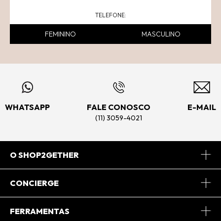
FEMININO
MASCULINO
WHATSAPP
FALE CONOSCO
E-MAIL
(11) 3059-4021
O SHOP2GETHER
Sobre Nós
CONCIERGE
Conheça o App
Central de Relacionamento
FERRAMENTAS