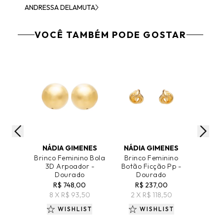
ANDRESSA DELAMUTA
VOCÊ TAMBÉM PODE GOSTAR
ADICIONAR AO CARRINHO
ADICIONAR AO CARRINHO
ADICIO
NÁDIA GIMENES
NÁDIA GIMENES
Brinco Feminino Bola
Brinco Feminino
Brin
3D Arpoador -
Botão Ficção Pp -
Cair
Dourado
Dourado
R$ 748,00
R$ 237,00
R
8 X R$ 93,50
2 X R$ 118,50
4 X
WISHLIST
WISHLIST