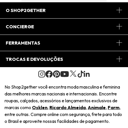
O SHOP2GETHER
Sobre Nós
CONCIERGE
Conheça o App
Central de Relacionamento
FERRAMENTAS
Conheça o Site
Fretes
Minha Conta
TROCAS E DEVOLUÇÕES
Journal
2Getherclub
Pedido de Presente
Condições Gerais
Novos Designers
Regulamento e Promoções
Wishlist
No Shop2gether você encontra moda masculina e feminina
Troca Fácil
das melhores marcas nacionais e internacionais. Encontre
Saiu na Mídia
Cupons
roupas, calçados, acessórios e lançamentos exclusivos de
Restituição de Pagamento
marcas como
Osklen
,
Ricardo Almeida
,
Animale
,
Farm
,
Sustentabilidade
entre outras. Compre online com segurança, frete para todo
Dúvidas Frequentes
o Brasil e aproveite nossas facilidades de pagamento.
Navegando