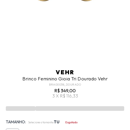
VEHR
Brinco Feminino Gioia Tri Dourado Vehr
BRA00038_DOURADO
R$ 349,00
3 X R$ 116,33
TAMANHO:
TU
Selecione o tamanho
Esgotado