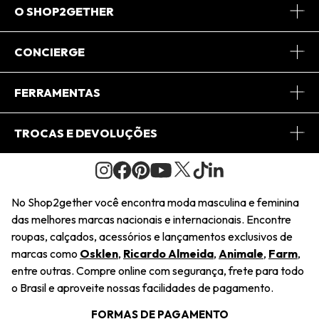
O SHOP2GETHER
Sobre Nós
CONCIERGE
Conheça o App
Central de Relacionamento
FERRAMENTAS
Conheça o Site
Fretes
Minha Conta
TROCAS E DEVOLUÇÕES
Journal
2Getherclub
Pedido de Presente
Condições Gerais
Novos Designers
Regulamento e Promoções
Wishlist
No Shop2gether você encontra moda masculina e feminina
Troca Fácil
das melhores marcas nacionais e internacionais. Encontre
Saiu na Mídia
Cupons
roupas, calçados, acessórios e lançamentos exclusivos de
Restituição de Pagamento
marcas como
Osklen
,
Ricardo Almeida
,
Animale
,
Farm
,
Sustentabilidade
entre outras. Compre online com segurança, frete para todo
Dúvidas Frequentes
o Brasil e aproveite nossas facilidades de pagamento.
Navegando
Termos e Condições
FORMAS DE PAGAMENTO