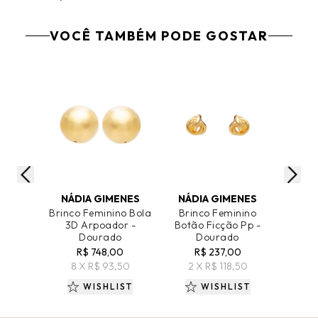
VOCÊ TAMBÉM PODE GOSTAR
ADICIONAR AO CARRINHO
ADICIONAR AO CARRINHO
ADICIO
NÁDIA GIMENES
NÁDIA GIMENES
Brinco Feminino Bola
Brinco Feminino
Brin
3D Arpoador -
Botão Ficção Pp -
Cair
Dourado
Dourado
R$ 748,00
R$ 237,00
R
8 X R$ 93,50
2 X R$ 118,50
4 X
WISHLIST
WISHLIST