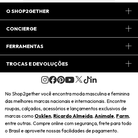
O SHOP2GETHER
Sobre Nós
CONCIERGE
Conheça o App
Central de Relacionamento
FERRAMENTAS
Conheça o Site
Fretes
Minha Conta
TROCAS E DEVOLUÇÕES
Journal
2Getherclub
Pedido de Presente
Condições Gerais
Novos Designers
Regulamento e Promoções
Wishlist
No Shop2gether você encontra moda masculina e feminina
Troca Fácil
das melhores marcas nacionais e internacionais. Encontre
Saiu na Mídia
Cupons
roupas, calçados, acessórios e lançamentos exclusivos de
Restituição de Pagamento
marcas como
Osklen
,
Ricardo Almeida
,
Animale
,
Farm
,
Sustentabilidade
entre outras. Compre online com segurança, frete para todo
Dúvidas Frequentes
o Brasil e aproveite nossas facilidades de pagamento.
Navegando