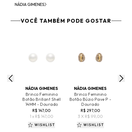
NÁDIA GIMENES
VOCÊ TAMBÉM PODE GOSTAR
ADICIONAR AO CARRINHO
ADICIONAR AO CARRINHO
ADICIO
NÁDIA GIMENES
NÁDIA GIMENES
NÁD
Brinco Feminino
Brinco Feminino
Brin
Botão Brillant Shell
Botão Búzio Pave P -
Bot
14MM - Dourado
Dourado
R$ 147,00
R$ 297,00
R
1 x R$ 147,00
3 X R$ 99,00
7 
WISHLIST
WISHLIST