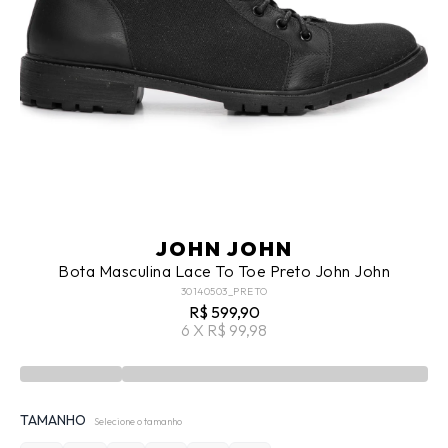
JOHN JOHN
Bota Masculina Lace To Toe Preto John John
30140503_PRETO
R$ 599,90
6 X R$ 99,98
TAMANHO
Selecione o tamanho