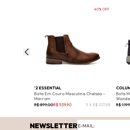
40% OFF
'2 ESSENTIAL
COLUM
Bota Em Couro Masculina Chelsea -
Bota M
Marrom
Wander
R$ 899,00
R$ 539,90
5 X R$ 107,98
R$ 1.19
NEWSLETTER