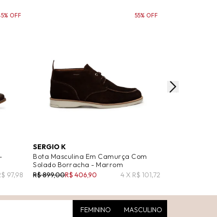
45% OFF
55% OFF
SERGIO K
RICHARDS
-
Bota Masculina Em Camurça Com
Camisa Mascul
Solado Borracha - Marrom
Dye Manga Lo
R$ 97,98
R$ 899,00
R$ 406,90
4 X R$ 101,72
R$ 798,00
R$ 5
FEMININO
MASCULINO