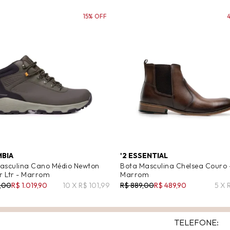
15% OFF
BIA
'2 ESSENTIAL
asculina Cano Médio Newton
Bota Masculina Chelsea Couro 
 Ltr - Marrom
Marrom
9,00
R$ 1.019,90
10 X R$ 101,99
R$ 889,00
R$ 489,90
5 X 