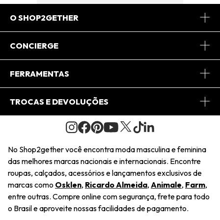
O SHOP2GETHER
Sobre Nós
CONCIERGE
Conheça o App
Central de Relacionamento
FERRAMENTAS
Conheça o Site
Fretes
Minha Conta
TROCAS E DEVOLUÇÕES
Journal
2Getherclub
Pedido de Presente
Condições Gerais
Novos Designers
Regulamento e Promoções
Wishlist
No Shop2gether você encontra moda masculina e feminina
Troca Fácil
das melhores marcas nacionais e internacionais. Encontre
Saiu na Mídia
Cupons
roupas, calçados, acessórios e lançamentos exclusivos de
Restituição de Pagamento
marcas como
Osklen
,
Ricardo Almeida
,
Animale
,
Farm
,
Sustentabilidade
entre outras. Compre online com segurança, frete para todo
Dúvidas Frequentes
o Brasil e aproveite nossas facilidades de pagamento.
Navegando