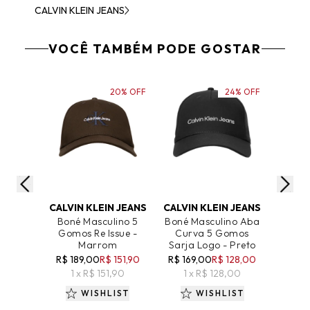
CALVIN KLEIN JEANS
VOCÊ TAMBÉM PODE GOSTAR
20% OFF
24% OFF
ADICIONAR AO CARRINHO
ADICIONAR AO CARRINHO
ADICIO
CALVIN KLEIN JEANS
CALVIN KLEIN JEANS
B
Boné Masculino 5
Boné Masculino Aba
Bon
Gomos Re Issue -
Curva 5 Gomos
Básico
Marrom
Sarja Logo - Preto
R$ 189,00
R$ 151,90
R$ 169,00
R$ 128,00
R$ 9
1 x R$ 151,90
1 x R$ 128,00
1 
WISHLIST
WISHLIST