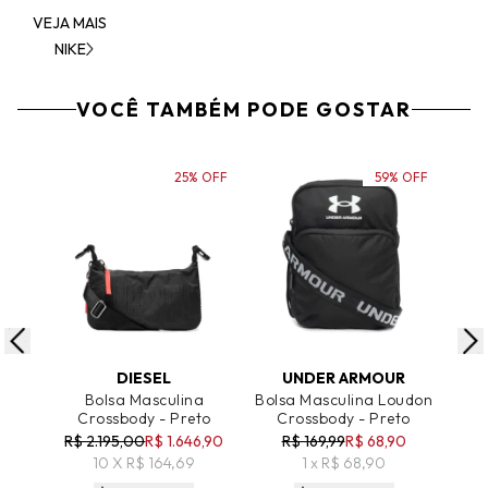
VEJA MAIS
NIKE
VOCÊ TAMBÉM PODE GOSTAR
25% OFF
59% OFF
ADICIONAR AO CARRINHO
ADICIONAR AO CARRINHO
A
DIESEL
UNDER ARMOUR
Bolsa Masculina
Bolsa Masculina Loudon
Crossbody - Preto
Crossbody - Preto
Fr
R$ 2.195,00
R$ 1.646,90
R$ 169,99
R$ 68,90
10 X R$ 164,69
1 x R$ 68,90
R