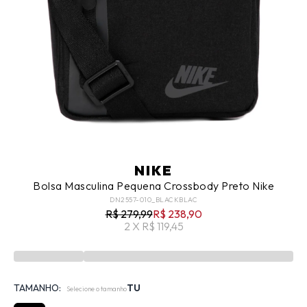
NIKE
Bolsa Masculina Pequena Crossbody Preto Nike
DN2557-010_BLACKBLAC
R$ 279,99
R$ 238,90
2 X R$ 119,45
TAMANHO:
TU
Selecione o tamanho