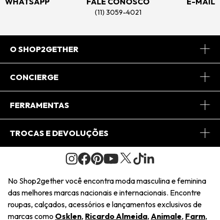
WHATSAPP
FALE CONOSCO
E-MAIL
(11) 3059-4021
O SHOP2GETHER
Sobre Nós
CONCIERGE
Conheça o App
Central de Relacionamento
FERRAMENTAS
Conheça o Site
Fretes
Minha Conta
TROCAS E DEVOLUÇÕES
Journal
2Getherclub
Pedido de Presente
Condições Gerais
Novos Designers
Regulamento e Promoções
Wishlist
No Shop2gether você encontra moda masculina e feminina
Troca Fácil
das melhores marcas nacionais e internacionais. Encontre
Saiu na Mídia
Cupons
roupas, calçados, acessórios e lançamentos exclusivos de
Restituição de Pagamento
marcas como
Osklen
,
Ricardo Almeida
,
Animale
,
Farm
,
Sustentabilidade