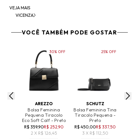
VEJA MAIS
VICENZA
VOCÊ TAMBÉM PODE GOSTAR
30% OFF
25% OFF
ADICIONAR AO CARRINHO
ADICIONAR AO CARRINHO
ADICIO
AREZZO
SCHUTZ
Bolsa Feminina
Bolsa Feminina Tina
Bol
Pequena Tiracolo
Tiracolo Pequena -
Tira
Eco Soft Calf - Preto
Preto
Pequ
R$ 359,90
R$ 252,90
R$ 450,00
R$ 337,50
R$ 19
2 X R$ 126,45
3 X R$ 112,50
1 