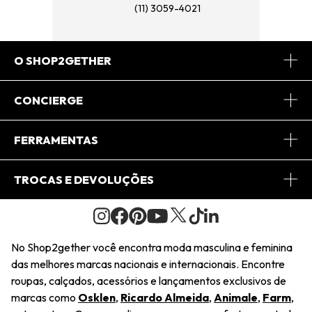
(11) 3059-4021
O SHOP2GETHER
Sobre Nós
CONCIERGE
Conheça o App
Central de Relacionamento
FERRAMENTAS
Conheça o Site
Fretes
Minha Conta
TROCAS E DEVOLUÇÕES
Journal
2Getherclub
Pedido de Presente
Condições Gerais
Novos Designers
Regulamento e Promoções
Wishlist
No Shop2gether você encontra moda masculina e feminina
Troca Fácil
das melhores marcas nacionais e internacionais. Encontre
Saiu na Mídia
Cupons
roupas, calçados, acessórios e lançamentos exclusivos de
Restituição de Pagamento
marcas como
Osklen
,
Ricardo Almeida
,
Animale
,
Farm
,
Sustentabilidade