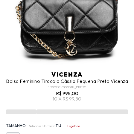
VICENZA
Bolsa Feminino Tiracolo Cássia Pequena Preto Vicenza
P5000101690001U_PRETO
R$ 995,00
10 X R$ 99,50
TAMANHO:
TU
Selecione o tamanho
Esgotado