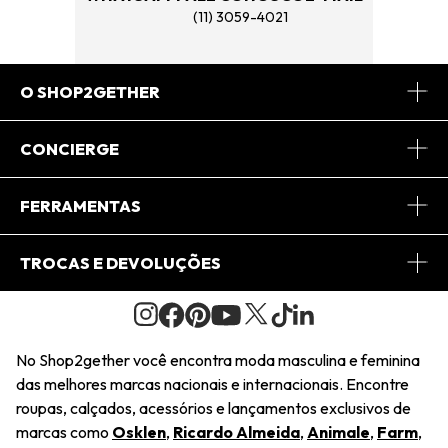
(11) 3059-4021
O SHOP2GETHER
Sobre Nós
CONCIERGE
Conheça o App
Central de Relacionamento
FERRAMENTAS
Conheça o Site
Fretes
Minha Conta
TROCAS E DEVOLUÇÕES
Journal
2Getherclub
Pedido de Presente
Condições Gerais
Novos Designers
Regulamento e Promoções
Wishlist
No Shop2gether você encontra moda masculina e feminina
Troca Fácil
das melhores marcas nacionais e internacionais. Encontre
Saiu na Mídia
Cupons
roupas, calçados, acessórios e lançamentos exclusivos de
Restituição de Pagamento
marcas como
Osklen
,
Ricardo Almeida
,
Animale
,
Farm
,
Sustentabilidade