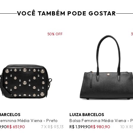
VOCÊ TAMBÉM PODE GOSTAR
50% OFF
 BARCELOS
LUIZA BARCELOS
Feminina Média Viena - Preto
Bolsa Feminina Média Viena - P
9,90
R$ 651,90
7 X R$ 93,13
R$ 1.399,90
R$ 980,90
10 X R