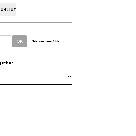
ISHLIST
OK
Não sei meu CEP
gether