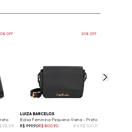
30% OFF
20% OFF
LUIZA BARCELOS
AREZZO
reto
Bolsa Feminina Pequena Viena - Preto
Bolsa Feminin
Grande - Pret
$ 98,09
R$ 999,90
R$ 800,90
8 X R$ 100,11
R$ 959,90