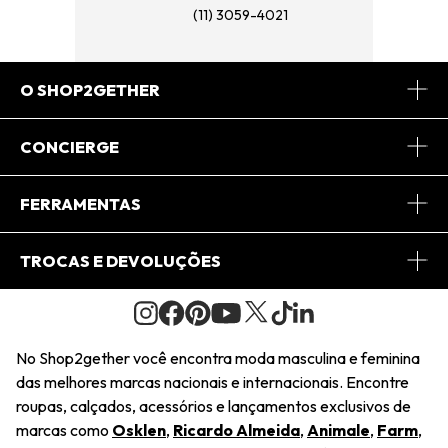
(11) 3059-4021
O SHOP2GETHER
Sobre Nós
CONCIERGE
Conheça o App
Central de Relacionamento
FERRAMENTAS
Conheça o Site
Fretes
Minha Conta
TROCAS E DEVOLUÇÕES
Journal
2Getherclub
Pedido de Presente
Condições Gerais
Novos Designers
Regulamento e Promoções
Wishlist
No Shop2gether você encontra moda masculina e feminina
Troca Fácil
das melhores marcas nacionais e internacionais. Encontre
Saiu na Mídia
Cupons
roupas, calçados, acessórios e lançamentos exclusivos de
Restituição de Pagamento
marcas como
Osklen
,
Ricardo Almeida
,
Animale
,
Farm
,
Sustentabilidade