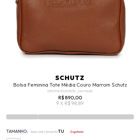
SCHUTZ
Bolsa Feminina Tote Média Couro Marrom Schutz
S5001007020003U_SAUVAGE
R$ 890,00
9 X R$ 98,89
TAMANHO:
TU
Selecione o tamanho
Esgotado