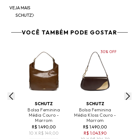
VEJA MAIS
SCHUTZ
VOCÊ TAMBÉM PODE GOSTAR
30% OFF
ADICIONAR AO CARRINHO
ADICIONAR AO CARRINHO
ADICIO
SCHUTZ
SCHUTZ
Bolsa Feminina
Bolsa Feminina
Bol
Média Couro -
Média Kloss Couro -
Média 
Marrom
Marrom
R$ 1.490,00
R$ 1.490,00
R$ 1.4
10 X R$ 149,00
R$ 1.043,90
9 