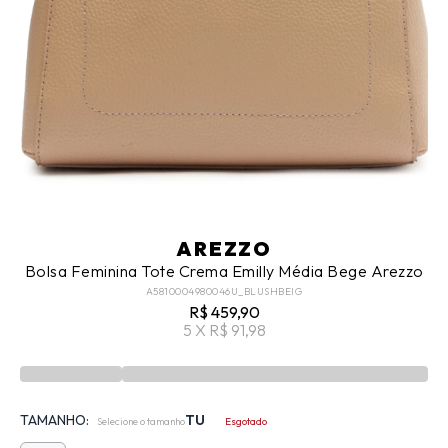
AREZZO
Bolsa Feminina Tote Crema Emilly Média Bege Arezzo
A5810004980046U_BLUSHBEIG
R$ 459,90
5 X R$ 91,98
TAMANHO:
TU
Selecione o tamanho
Esgotado