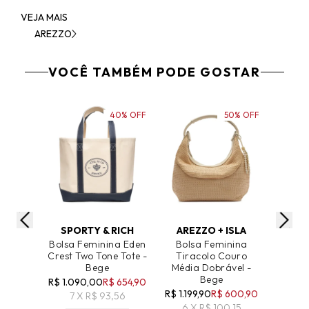
VEJA MAIS
AREZZO
VOCÊ TAMBÉM PODE GOSTAR
40% OFF
50% OFF
ADICIONAR AO CARRINHO
ADICIONAR AO CARRINHO
ADICIO
SPORTY & RICH
AREZZO + ISLA
Bolsa Feminina Eden
Bolsa Feminina
Bolsa 
Crest Two Tone Tote -
Tiracolo Couro
Co
Bege
Média Dobrável -
Gra
Bege
R$ 1.090,00
R$ 654,90
R$ 1.0
R$ 1.199,90
R$ 600,90
7 X R$ 93,56
5 
6 X R$ 100,15