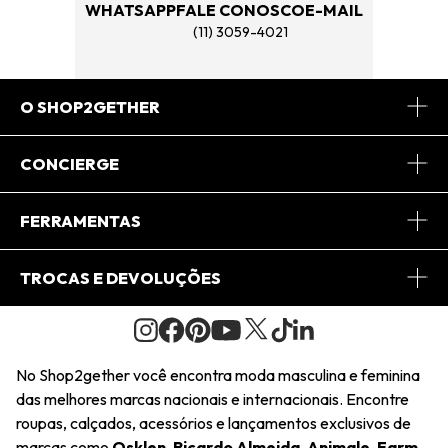
WHATSAPP
FALE CONOSCO
E-MAIL
(11) 3059-4021
O SHOP2GETHER
Sobre Nós
CONCIERGE
Conheça o App
Central de Relacionamento
FERRAMENTAS
Conheça o Site
Fretes
Minha Conta
TROCAS E DEVOLUÇÕES
Journal
2Getherclub
Pedido de Presente
Condições Gerais
Novos Designers
Regulamento e Promoções
Wishlist
No Shop2gether você encontra moda masculina e feminina
Troca Fácil
das melhores marcas nacionais e internacionais. Encontre
Saiu na Mídia
Cupons
roupas, calçados, acessórios e lançamentos exclusivos de
Restituição de Pagamento
marcas como
Osklen
,
Ricardo Almeida
,
Animale
,
Farm
,