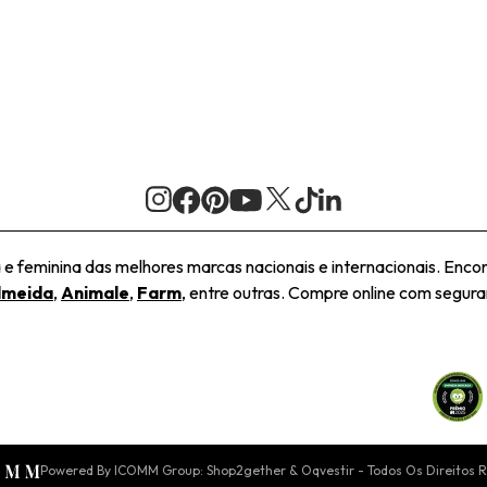
 feminina das melhores marcas nacionais e internacionais. Encon
lmeida
,
Animale
,
Farm
, entre outras. Compre online com seguran
Powered By ICOMM Group: Shop2gether & Oqvestir - Todos Os Direitos 