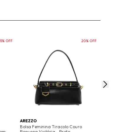
55% OFF
20% OFF
AREZZO
SCHUTZ
Bolsa Feminina Tiracolo Couro
Bolsa Feminin
rom
Pequena Victória - Preto
Couro - Bran