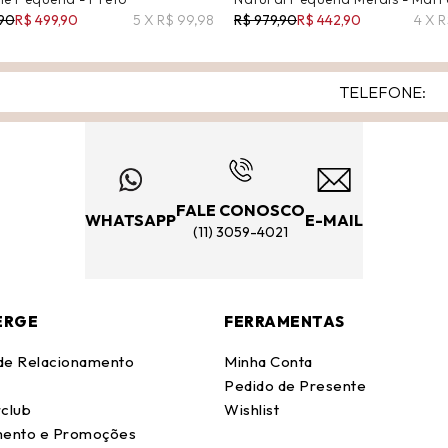
,90
R$ 499,90
5 X R$ 99,98
R$ 979,90
R$ 442,90
4 X R
FALE CONOSCO
WHATSAPP
E-MAIL
(11) 3059-4021
ERGE
FERRAMENTAS
 de Relacionamento
Minha Conta
Pedido de Presente
club
Wishlist
ento e Promoções