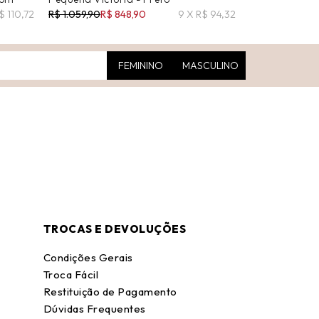
$ 110,72
R$ 1.059,90
R$ 848,90
9 X R$ 94,32
R$ 1.490,00
R$
FEMININO
MASCULINO
TROCAS E DEVOLUÇÕES
Condições Gerais
Troca Fácil
Restituição de Pagamento
Dúvidas Frequentes