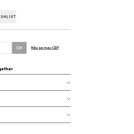
ISHLIST
OK
Não sei meu CEP
gether