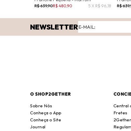
R$ 639,90
R$ 480,90
5 X R$ 96,18
R$ 639
NEWSLETTER
O SHOP2GETHER
CONCI
Sobre Nós
Central
Conheça o App
Fretes
Conheça o Site
2Gether
Journal
Regulam