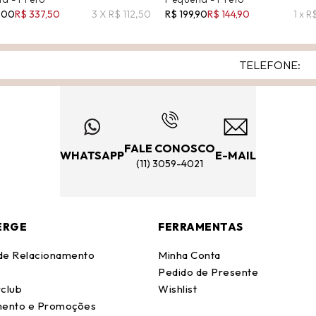
,00
R$ 337,50
3 X R$ 112,50
R$ 199,90
R$ 144,90
1 x R
FALE CONOSCO
WHATSAPP
E-MAIL
(11) 3059-4021
ERGE
FERRAMENTAS
 de Relacionamento
Minha Conta
Pedido de Presente
club
Wishlist
ento e Promoções