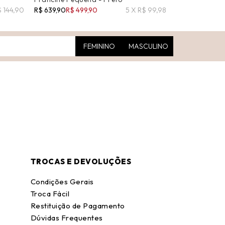
$ 144,90
R$ 639,90
R$ 499,90
5 X R$ 99,98
R$ 1.059,90
R$ 
FEMININO
MASCULINO
TROCAS E DEVOLUÇÕES
Condições Gerais
Troca Fácil
Restituição de Pagamento
Dúvidas Frequentes