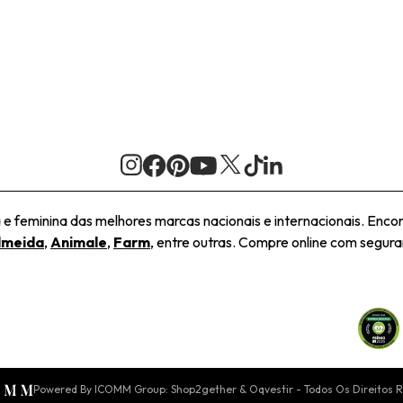
 feminina das melhores marcas nacionais e internacionais. Encon
lmeida
,
Animale
,
Farm
, entre outras. Compre online com seguran
Powered By ICOMM Group: Shop2gether & Oqvestir - Todos Os Direitos 