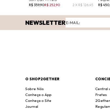
R$ 359,90
R$ 252,90
2 X R$ 126,45
R$ 450
NEWSLETTER
O SHOP2GETHER
CONCI
Sobre Nós
Central
Conheça o App
Fretes
Conheça o Site
2Gether
Journal
Regulam