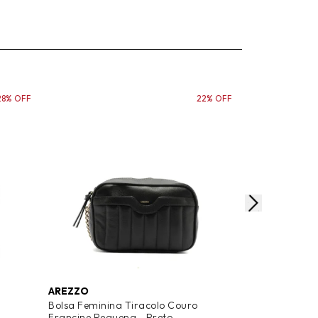
28% OFF
22% OFF
AREZZO
AREZZO
Bolsa Feminina Tiracolo Couro
Bolsa Feminin
Francine Pequena - Preto
Pequena Victó