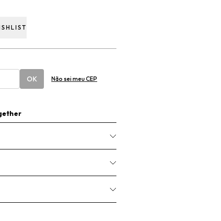
ISHLIST
OK
Não sei meu CEP
gether