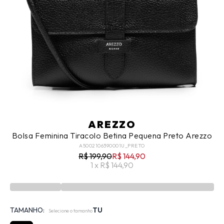
AREZZO
Bolsa Feminina Tiracolo Betina Pequena Preto Arezzo
A5002106390001U_PRETO
R$ 199,90
R$ 144,90
1 x R$ 144,90
TAMANHO:
TU
Selecione o tamanho