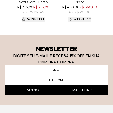
Soft Calf - Preto
Preto
Fr
R$ 359,90
R$ 252,90
R$ 450,00
R$ 360,00
R
2 X R$ 126,45
4 X R$ 90,00
WISHLIST
WISHLIST
NEWSLETTER
DIGITE SEU E-MAIL E RECEBA 15
% OFF
EM SUA
PRIMEIRA COMPRA.
FEMININO
MASCULINO