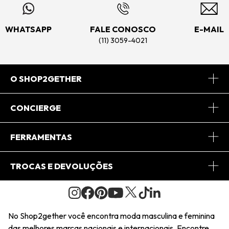
WHATSAPP
FALE CONOSCO
E-MAIL
(11) 3059-4021
O SHOP2GETHER
Sobre Nós
CONCIERGE
Conheça o App
Central de Relacionamento
FERRAMENTAS
Conheça o Site
Fretes
Minha Conta
TROCAS E DEVOLUÇÕES
Journal
2Getherclub
Pedido de Presente
Condições Gerais
Novos Designers
Regulamento e Promoções
Wishlist
No Shop2gether você encontra moda masculina e feminina
Troca Fácil
das melhores marcas nacionais e internacionais. Encontre