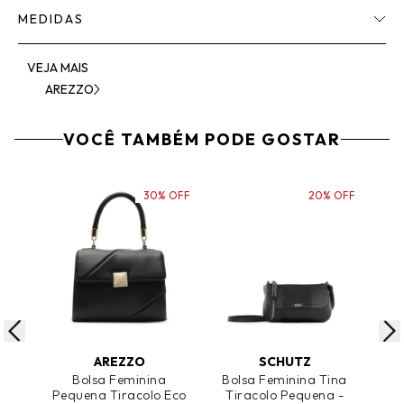
MEDIDAS
VEJA MAIS
AREZZO
VOCÊ TAMBÉM PODE GOSTAR
30% OFF
20% OFF
ADICIONAR AO CARRINHO
ADICIONAR AO CARRINHO
A
AREZZO
SCHUTZ
Bolsa Feminina
Bolsa Feminina Tina
Pequena Tiracolo Eco
Tiracolo Pequena -