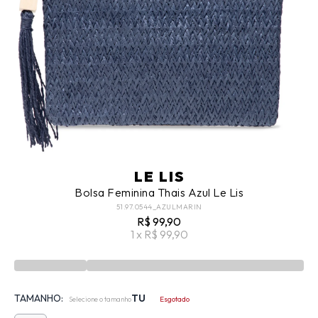
LE LIS
Bolsa Feminina Thais Azul Le Lis
51.97.0544_AZULMARIN
R$ 99,90
1 x R$ 99,90
TAMANHO:
TU
Selecione o tamanho
Esgotado