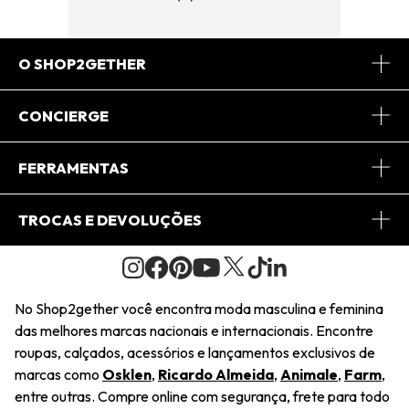
O SHOP2GETHER
Sobre Nós
CONCIERGE
Conheça o App
Central de Relacionamento
FERRAMENTAS
Conheça o Site
Fretes
Minha Conta
TROCAS E DEVOLUÇÕES
Journal
2Getherclub
Pedido de Presente
Condições Gerais
Novos Designers
Regulamento e Promoções
Wishlist
No Shop2gether você encontra moda masculina e feminina
Troca Fácil
das melhores marcas nacionais e internacionais. Encontre
Saiu na Mídia
Cupons
roupas, calçados, acessórios e lançamentos exclusivos de
Restituição de Pagamento
marcas como
Osklen
,
Ricardo Almeida
,
Animale
,
Farm
,
Sustentabilidade
entre outras. Compre online com segurança, frete para todo
Dúvidas Frequentes