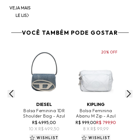
VEJA MAIS
LE LIS
VOCÊ TAMBÉM PODE GOSTAR
20% OFF
ADICIONAR AO CARRINHO
ADICIONAR AO CARRINHO
ADICIO
DIESEL
KIPLING
Bolsa Feminina 1DR
Bolsa Feminina
Bolsa 
Shoulder Bag - Azul
Abanu M Zip - Azul
R$ 4.995,00
R$ 999,00
R$ 799,90
R$ 89
10 X R$ 499,50
8 X R$ 99,99
7 
WISHLIST
WISHLIST