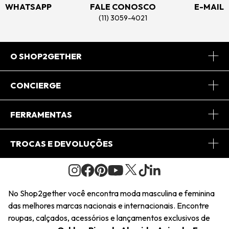
WHATSAPP
FALE CONOSCO
E-MAIL
(11) 3059-4021
O SHOP2GETHER
Sobre Nós
CONCIERGE
Conheça o App
Central de Relacionamento
FERRAMENTAS
Conheça o Site
Fretes
Minha Conta
TROCAS E DEVOLUÇÕES
Journal
2Getherclub
Pedido de Presente
Condições Gerais
Novos Designers
Regulamento e Promoções
Wishlist
No Shop2gether você encontra moda masculina e feminina
Troca Fácil
das melhores marcas nacionais e internacionais. Encontre
Saiu na Mídia
Cupons
roupas, calçados, acessórios e lançamentos exclusivos de
Restituição de Pagamento