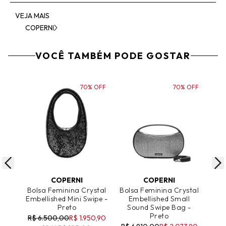
VEJA MAIS
COPERNI
VOCÊ TAMBÉM PODE GOSTAR
70% OFF
70% OFF
ADICIONAR AO CARRINHO
ADICIONAR AO CARRINHO
A
COPERNI
COPERNI
Bolsa Feminina Crystal
Bolsa Feminina Crystal
Bol
Embellished Mini Swipe -
Embellished Small
B
Preto
Sound Swipe Bag -
R$ 
Preto
R$ 6.500,00
R$ 1.950,90