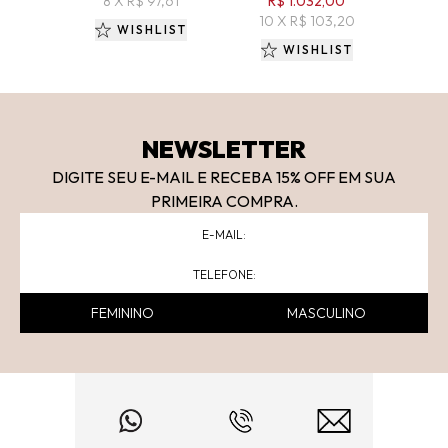
8 X R$ 97,61
R$ 1.032,00
7 
10 X R$ 103,20
WISHLIST
WISHLIST
NEWSLETTER
DIGITE SEU E-MAIL E RECEBA 15
% OFF
EM SUA
PRIMEIRA COMPRA.
FEMININO
MASCULINO