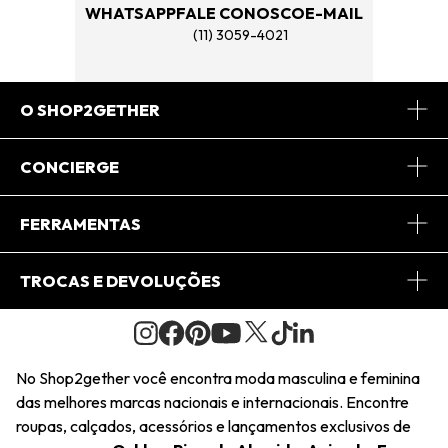
WHATSAPP
FALE CONOSCO
E-MAIL
(11) 3059-4021
O SHOP2GETHER
Sobre Nós
CONCIERGE
Conheça o App
Central de Relacionamento
FERRAMENTAS
Conheça o Site
Fretes
Minha Conta
TROCAS E DEVOLUÇÕES
Journal
2Getherclub
Pedido de Presente
Condições Gerais
Novos Designers
Regulamento e Promoções
Wishlist
No Shop2gether você encontra moda masculina e feminina
Troca Fácil
das melhores marcas nacionais e internacionais. Encontre
Saiu na Mídia
Cupons
roupas, calçados, acessórios e lançamentos exclusivos de
Restituição de Pagamento