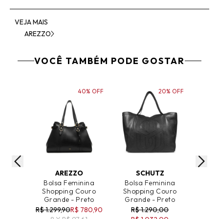
VEJA MAIS
AREZZO
VOCÊ TAMBÉM PODE GOSTAR
40% OFF
20% OFF
ADICIONAR AO CARRINHO
ADICIONAR AO CARRINHO
ADICIO
AREZZO
SCHUTZ
Bolsa Feminina
Bolsa Feminina
Bol
Shopping Couro
Shopping Couro
Sho
Grande - Preto
Grande - Preto
Gra
R$ 1.299,90
R$ 780,90
R$ 1.290,00
R$ 1.2