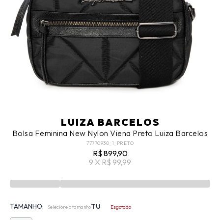
LUIZA BARCELOS
Bolsa Feminina New Nylon Viena Preto Luiza Barcelos
77770930_1_PRETO
R$ 899,90
9 X R$ 99,99
TAMANHO:
TU
Selecione o tamanho
Esgotado