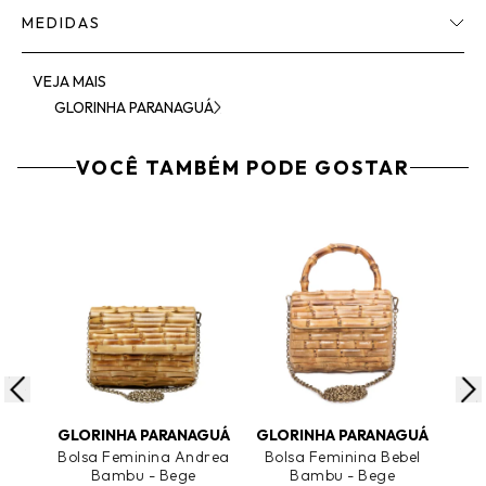
MEDIDAS
VEJA MAIS
GLORINHA PARANAGUÁ
VOCÊ TAMBÉM PODE GOSTAR
ADICIONAR AO CARRINHO
ADICIONAR AO CARRINHO
A
GLORINHA PARANAGUÁ
GLORINHA PARANAGUÁ
GLO
Bolsa Feminina Andrea
Bolsa Feminina Bebel
Bambu - Bege
Bambu - Bege
Bel