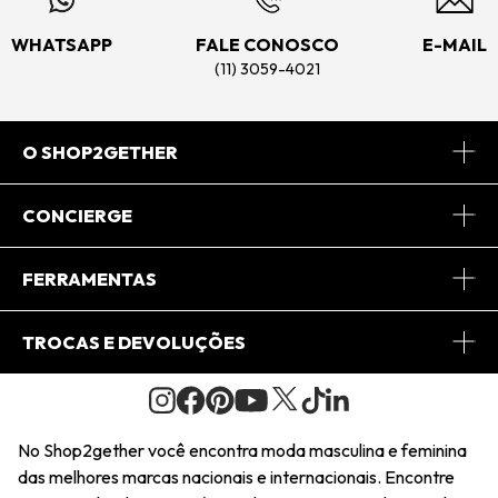
WHATSAPP
FALE CONOSCO
E-MAIL
(11) 3059-4021
O SHOP2GETHER
Sobre Nós
CONCIERGE
Conheça o App
Central de Relacionamento
FERRAMENTAS
Conheça o Site
Fretes
Minha Conta
TROCAS E DEVOLUÇÕES
Journal
2Getherclub
Pedido de Presente
Condições Gerais
Novos Designers
Regulamento e Promoções
Wishlist
No Shop2gether você encontra moda masculina e feminina
Troca Fácil
das melhores marcas nacionais e internacionais. Encontre
Saiu na Mídia
Cupons