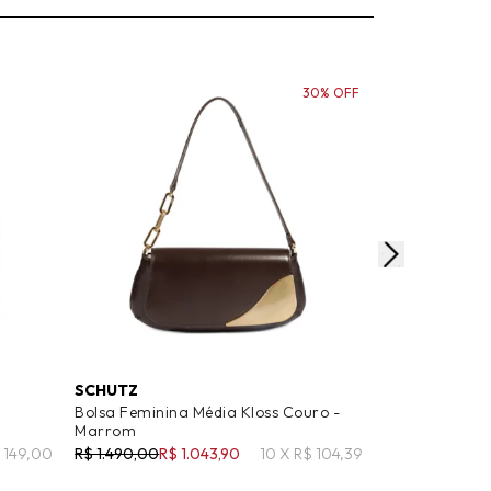
30% OFF
SCHUTZ
SCHUTZ
Bolsa Feminina Média Kloss Couro -
Bolsa Feminin
Marrom
Marrom
$ 149,00
R$ 1.490,00
R$ 1.043,90
10 X R$ 104,39
R$ 1.490,00
R$