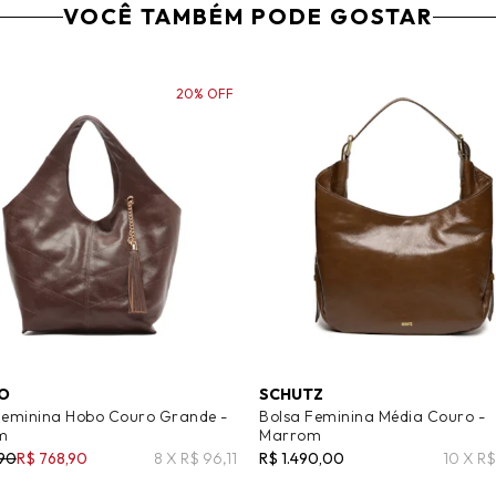
VOCÊ TAMBÉM PODE GOSTAR
20% OFF
O
SCHUTZ
Feminina Hobo Couro Grande -
Bolsa Feminina Média Couro -
m
Marrom
,90
R$ 768,90
8 X R$ 96,11
R$ 1.490,00
10 X R