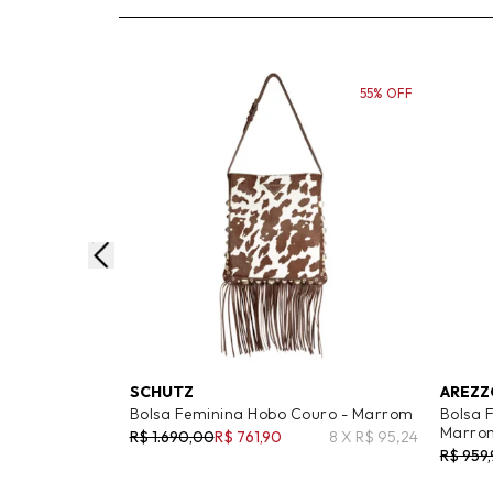
55% OFF
SCHUTZ
AREZZ
Bolsa Feminina Hobo Couro - Marrom
Bolsa 
Marro
R$ 1.690,00
R$ 761,90
8 X R$ 95,24
R$ 959