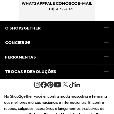
WHATSAPP
FALE CONOSCO
E-MAIL
(11) 3059-4021
O SHOP2GETHER
Sobre Nós
CONCIERGE
Conheça o App
Central de Relacionamento
FERRAMENTAS
Conheça o Site
Fretes
Minha Conta
TROCAS E DEVOLUÇÕES
Journal
2Getherclub
Pedido de Presente
Condições Gerais
Novos Designers
Regulamento e Promoções
Wishlist
No Shop2gether você encontra moda masculina e feminina
Troca Fácil
das melhores marcas nacionais e internacionais. Encontre
Saiu na Mídia
Cupons
roupas, calçados, acessórios e lançamentos exclusivos de
Restituição de Pagamento