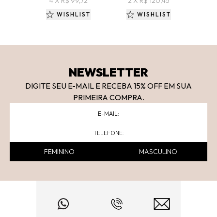
4 X R$ 99,72
2 X R$ 120,45
R$
10 
WISHLIST
WISHLIST
NEWSLETTER
DIGITE SEU E-MAIL E RECEBA 15
% OFF
EM SUA
PRIMEIRA COMPRA.
FEMININO
MASCULINO