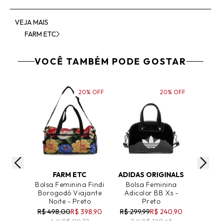
VEJA MAIS
FARM ETC
VOCÊ TAMBÉM PODE GOSTAR
20% OFF
20% OFF
ADICIONAR AO CARRINHO
ADICIONAR AO CARRINHO
ADICIO
FARM ETC
ADIDAS ORIGINALS
Bolsa Feminina Findi
Bolsa Feminina
Bolsa
Borogodó Viajante
Adicolor BB Xs -
Bag
Noite - Preto
Preto
R$ 498,00
R$ 398,90
R$ 299,99
R$ 240,90
R$