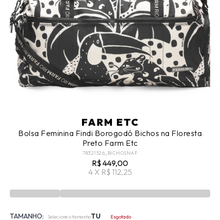
FARM ETC
Bolsa Feminina Findi Borogodó Bichos na Floresta
Preto Farm Etc
78321526_BICHOSNAF
R$ 449,00
4 X R$ 112,25
TAMANHO:
TU
Selecione o tamanho
Esgotado